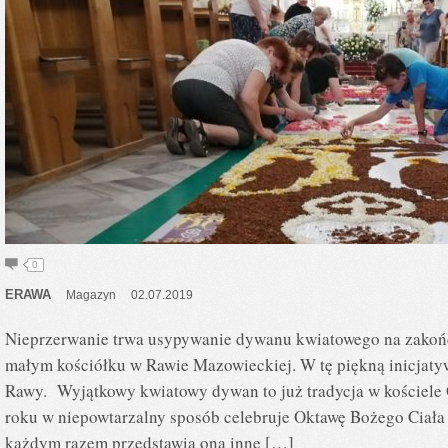
0
ERAWA
Magazyn
02.07.2019
Nieprzerwanie trwa usypywanie dywanu kwiatowego na zakoń
małym kościółku w Rawie Mazowieckiej. W tę piękną inicjaty
Rawy. Wyjątkowy kwiatowy dywan to już tradycja w kościele 
roku w niepowtarzalny sposób celebruje Oktawę Bożego Ciała 
każdym razem przedstawia ona inne […]