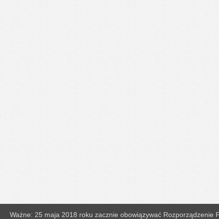
Ważne: 25 maja 2018 roku zacznie obowiązywać Rozporządzenie Pa