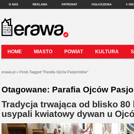
O NAS
REKLAMA
PATRONAT
OGŁOSZENIA
# IN
HOME
MIASTO
POWIAT
KULTURA
KONTAKT
erawa.pl
»
Posts Tagged
"
Parafia Ojców Pasjonistów"
Otagowane:
Parafia Ojców Pasjo
Tradycja trwająca od blisko 80 
usypali kwiatowy dywan u Ojc