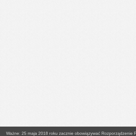
Ważne: 25 maja 2018 roku zacznie obowiązywać Rozporządzenie Pa