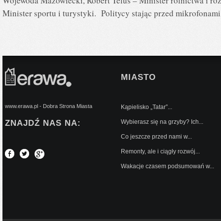
Wojewoda Mazowiecki, Robert Telus – Minister rolnictwa i ro
Minister sportu i turystyki. Politycy stając przed mikrofonam
MIASTO
www.erawa.pl - Dobra Strona Miasta
Kąpielisko „Tatar”...
ZNAJDŹ NAS NA:
Wybierasz się na grzyby? Ich...
Co jeszcze przed nami w...
Remonty, ale i ciągły rozwój...
Wakacje czasem podsumowań w...