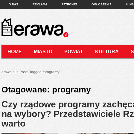
O NAS
REKLAMA
PATRONAT
OGŁOSZENIA
# IN
HOME
MIASTO
POWIAT
KULTURA
KONTAKT
erawa.pl
»
Posts Tagged
"
programy"
Otagowane:
programy
Czy rządowe programy zachęcą
na wybory? Przedstawiciele Rz
warto