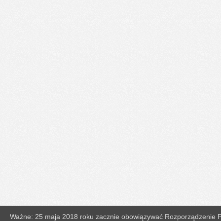
Ważne: 25 maja 2018 roku zacznie obowiązywać Rozporządzenie Pa