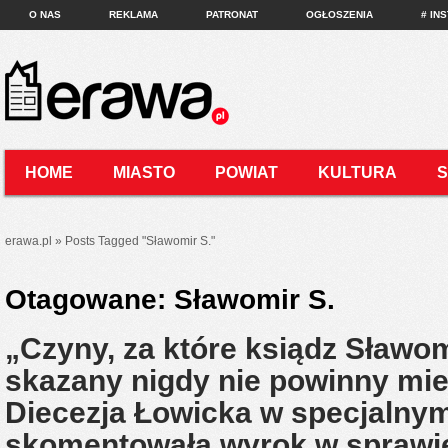
O NAS
REKLAMA
PATRONAT
OGŁOSZENIA
# IN
HOME
MIASTO
POWIAT
KULTURA
KONTAKT
erawa.pl
»
Posts Tagged
"
Sławomir S."
Otagowane:
Sławomir S.
„Czyny, za które ksiądz Sławom
skazany nigdy nie powinny mie
Diecezja Łowicka w specjalny
skomentowała wyrok w sprawie