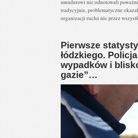
mundurowi nie odnotowali poważnie
tradycyjnie, problematyczne okaza
organizacji ruchu nie przez wszys
Pierwsze statyst
łódzkiego. Policja
wypadków i blisk
gazie”…