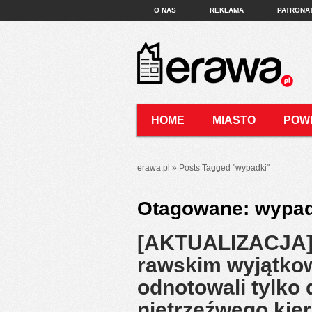
O NAS
REKLAMA
PATRONA
HOME
MIASTO
POW
KONTAKT
erawa.pl
»
Posts Tagged
"
wypadki"
Otagowane:
wypad
[AKTUALIZACJA] 
rawskim wyjątkow
odnotowali tylko d
nietrzeźwego ki