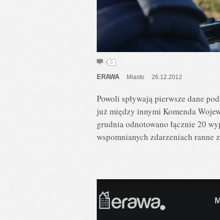
0
ERAWA
Miasto
26.12.2012
Powoli spływają pierwsze dane po
już między innymi Komenda Wojewó
grudnia odnotowano łącznie 20 wypa
wspomnianych zdarzeniach ranne zo