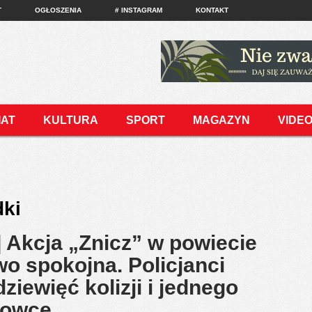
T
OGŁOSZENIA
# INSTAGRAM
KONTAKT
IAT
KULTURA
SPORT
MAGAZYN
VIDE
ki
Akcja „Znicz” w powiecie
o spokojna. Policjanci
ziewięć kolizji i jednego
erowcę…