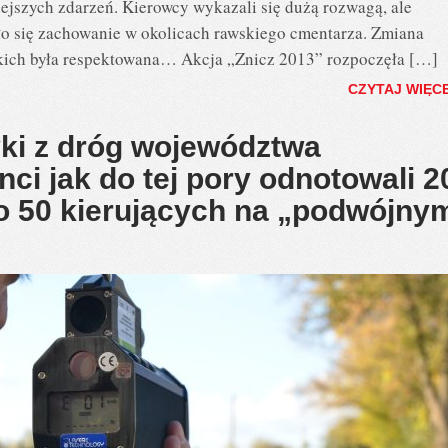
jszych zdarzeń. Kierowcy wykazali się dużą rozwagą, ale
ło się zachowanie w okolicach rawskiego cmentarza. Zmiana
tkich była respektowana… Akcja „Znicz 2013” rozpoczęła […]
CZYTAJ WIĘC
yki z dróg województwa
nci jak do tej pory odnotowali 2
o 50 kierujących na „podwójny