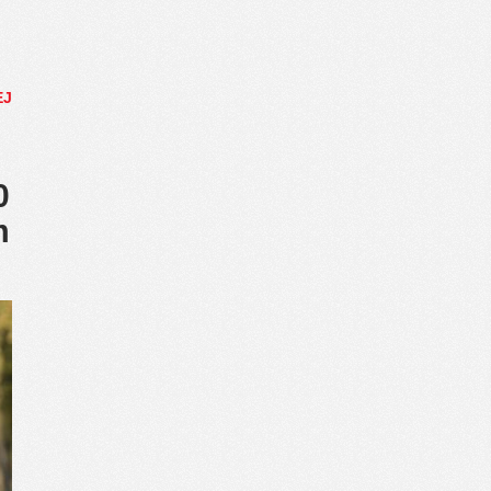
EJ
0
m