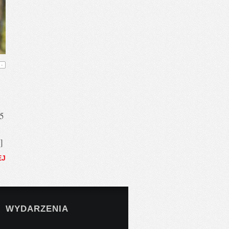
-
25
e
]
EJ
WYDARZENIA