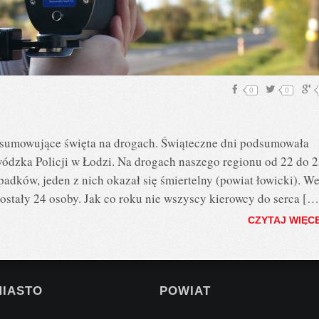
0
0
dsumowujące święta na drogach. Świąteczne dni podsumowała
dzka Policji w Łodzi. Na drogach naszego regionu od 22 do 
dków, jeden z nich okazał się śmiertelny (powiat łowicki). W
stały 24 osoby. Jak co roku nie wszyscy kierowcy do serca […
CZYTAJ WIĘC
MIASTO
POWIAT