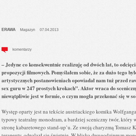
ERAWA
Magazyn
07.04.2013
komentarzy
– Jedyne co konsekwentnie realizuję od dwóch lat, to odcięc
propozycji filmowych. Pomyślałem sobie, że za dużo tego by
artystycznych postanowieniach opowiadał nam tuż przed ra
sex guru w 247 prostych krokach”. Aktor wraca do scenicz
niewątpliwie jest w formie, o czym mogła przekonać się w so
Występ oparty jest na tekście austriackiego komika Wolfganga
typowy teatralny monodram, a bardziej sceniczny twór, który
stronę kabaretowego stand-up’u. Ze swoją charyzmą Tomasz Ko
terapeuty odnalazł się świetnie. W blisko dwugodzinnym monol