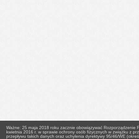
Ważne: 25 maja 2018 roku zacznie obowiązywać Rozporządzenie Pa
kwietnia 2016 r. w sprawie ochrony osób fizycznych w związku z 
przepływu takich danych oraz uchylenia dyrektywy 95/46/WE (okr