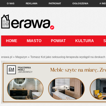
O NAS
REKLAMA
PATRONAT
OGŁOSZENIA
# IN
HOME
MIASTO
POWIAT
KULTURA
KONTAKT
erawa.pl
»
Magazyn
»
Tomasz Kot jako seksuolog-terapeuta wystąpił na deskac