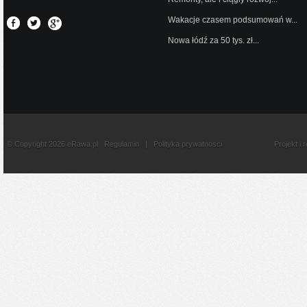
Wakacje czasem podsumowań w...
Nowa łódź za 50 tys. zł...
© Copyright 2026 eRawa.pl
Regulamin
|
Polityka prywatnosci
Projekt i 