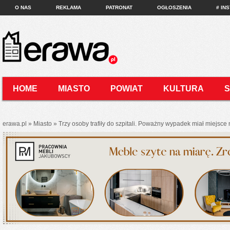
O NAS
REKLAMA
PATRONAT
OGŁOSZENIA
# IN
HOME
MIASTO
POWIAT
KULTURA
KONTAKT
erawa.pl
»
Miasto
»
Trzy osoby trafiły do szpitali. Poważny wypadek miał miejsce