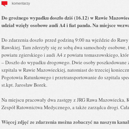
komentarzy
Do groźnego wypadku doszło dziś (16.12) w Rawie Mazowieck
udział wzięły osobowe audi A4 i fiat panda. Na miejsce we
Do zdarzenia doszło przed godziną 9:00 na wjeździe do Rawy 
Rawskiej. Tam zderzyły się ze sobą dwa samochody osobowe, f
powiatu zgierskiego i audi A4 z powiatu tomaszowskiego, któr
– Doszło do wypadku drogowego. Dwie osoby poszkodowane zo
szpitala w Rawie Mazowieckiej, natomiast do trzeciej koniec
Pogotowia Ratunkowego i przetransportowanie do szpitala spe
st.kpt. Jarosław Borek.
Na miejscu pracowały dwa zastępy z JRG Rawa Mazowiecka, 
Zespół Ratownictwa Medycznego, a także zarządca drogi. Cała 
Więcej zdjęć ze zdarzenia można zobaczyć na naszym kan