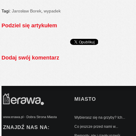
Tagi:
Jarosław Borek
,
wypadek
Podziel się artykułem
Dodaj swój komentarz
MIASTO
www.erawa.pl - Dobra Strona Miasta
Wybierasz się na grzyby? Ich...
ZNAJDŹ NAS NA:
Co jeszcze przed nami w...
Remonty, ale i ciągły rozwój...