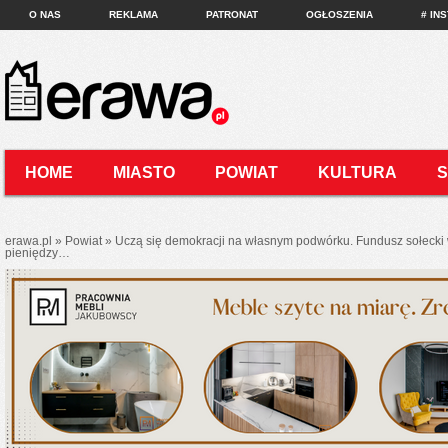
O NAS
REKLAMA
PATRONAT
OGŁOSZENIA
# IN
HOME
MIASTO
POWIAT
KULTURA
KONTAKT
erawa.pl
»
Powiat
»
Uczą się demokracji na własnym podwórku. Fundusz sołeck
pieniędzy…