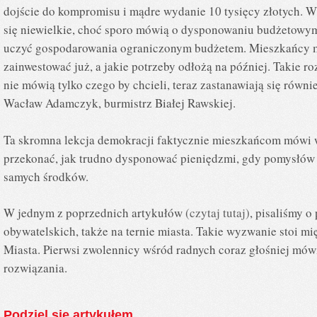
dojście do kompromisu i mądre wydanie 10 tysięcy złotych. W
się niewielkie, choć sporo mówią o dysponowaniu budżetowym
uczyć gospodarowania ograniczonym budżetem. Mieszkańcy 
zainwestować już, a jakie potrzeby odłożą na później. Takie r
nie mówią tylko czego by chcieli, teraz zastanawiają się równ
Wacław Adamczyk, burmistrz Białej Rawskiej.
Ta skromna lekcja demokracji faktycznie mieszkańcom mówi w
przekonać, jak trudno dysponować pieniędzmi, gdy pomysłów n
samych środków.
W jednym z poprzednich artykułów
(czytaj tutaj)
, pisaliśmy o
obywatelskich, także na ternie miasta. Takie wyzwanie stoi m
Miasta. Pierwsi zwolennicy wśród radnych coraz głośniej mó
rozwiązania.
Podziel się artykułem