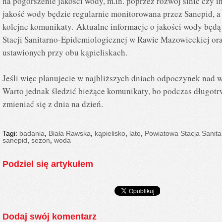
na pogorszenie jakości wody, m.in. poprzez rozwój sinic czy
jakość wody będzie regularnie monitorowana przez Sanepid, 
kolejne komunikaty. Aktualne informacje o jakości wody będą
Stacji Sanitarno-Epidemiologicznej w Rawie Mazowieckiej ora
ustawionych przy obu kąpieliskach.
Jeśli więc planujecie w najbliższych dniach odpoczynek nad w
Warto jednak śledzić bieżące komunikaty, bo podczas długot
zmieniać się z dnia na dzień.
Tagi:
badania
,
Biała Rawska
,
kąpielisko
,
lato
,
Powiatowa Stacja Sanit
sanepid
,
sezon
,
woda
Podziel się artykułem
Dodaj swój komentarz