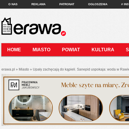
O NAS
REKLAMA
PATRONAT
OGŁOSZENIA
# IN
HOME
MIASTO
POWIAT
KULTURA
KONTAKT
erawa.pl
»
Miasto
»
Upały zachęcają do kąpieli. Sanepid uspokaja: woda w Rawie 