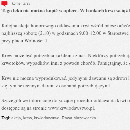
komentarzy
Tego leku nie można kupić w aptece. W bankach krwi wciąż
Kolejna akcja honorowego oddawania krwi wśród mieszkańców
najbliższą sobotę (2.10) w godzinach 9.00-12.00 w Starostw
przy placu Wolności 1.
Krew może być potrzebna każdemu z nas. Niektórzy potrzebują
krwotoków, wypadków, inni z powodu chorób. Pamiętajmy, że 
Krwi nie można wyprodukować, jedynymi dawcami są zdrowi lu
się tym bezcennym darem z osobami potrzebującymi.
Szczegółowe informacje dotyczące procedur oddawania krwi
dostępne są na stronie
www.krwiodawstwo.pl.
Tagi:
akcja
,
krew
,
krwiodawstwo
,
Rawa Mazowiecka