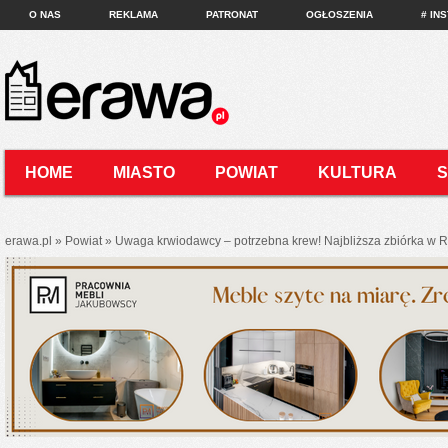
O NAS
REKLAMA
PATRONAT
OGŁOSZENIA
# IN
HOME
MIASTO
POWIAT
KULTURA
KONTAKT
erawa.pl
»
Powiat
»
Uwaga krwiodawcy – potrzebna krew! Najbliższa zbiórka w Ra