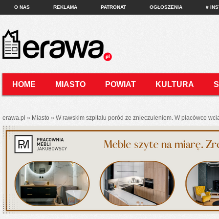
O NAS
REKLAMA
PATRONAT
OGŁOSZENIA
# IN
HOME
MIASTO
POWIAT
KULTURA
KONTAKT
erawa.pl
»
Miasto
»
W rawskim szpitalu poród ze znieczuleniem. W placówce wcią