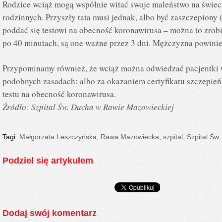
Rodzice wciąż mogą wspólnie witać swoje maleństwo na świecie
rodzinnych. Przyszły tata musi jednak, albo być zaszczepiony (
poddać się testowi na obecność koronawirusa – można to zrobi
po 40 minutach, są one ważne przez 3 dni. Mężczyzna powinien
Przypominamy również, że wciąż można odwiedzać pacjentki w
podobnych zasadach: albo za okazaniem certyfikatu szczepie
testu na obecność koronawirusa.
Źródło: Szpital Św. Ducha w Rawie Mazowieckiej
Tagi:
Małgorzata Leszczyńska
,
Rawa Mazowiecka
,
szpital
,
Szpital Św
Podziel się artykułem
Dodaj swój komentarz