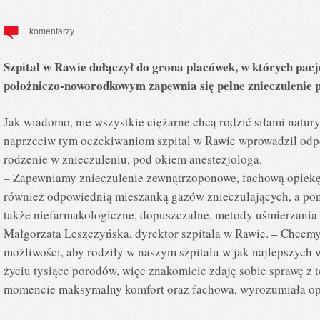
komentarzy
Szpital w Rawie dołączył do grona placówek, w których pac
położniczo-noworodkowym zapewnia się pełne znieczulenie
Jak wiadomo, nie wszystkie ciężarne chcą rodzić siłami natur
naprzeciw tym oczekiwaniom szpital w Rawie wprowadził odp
rodzenie w znieczuleniu, pod okiem anestezjologa.
– Zapewniamy znieczulenie zewnątrzoponowe, fachową opiekę
również odpowiednią mieszanką gazów znieczulających, a po
także niefarmakologiczne, dopuszczalne, metody uśmierzania 
Małgorzata Leszczyńska, dyrektor szpitala w Rawie. – Chcem
możliwości, aby rodziły w naszym szpitalu w jak najlepszyc
życiu tysiące porodów, więc znakomicie zdaję sobie sprawę z t
momencie maksymalny komfort oraz fachowa, wyrozumiała op