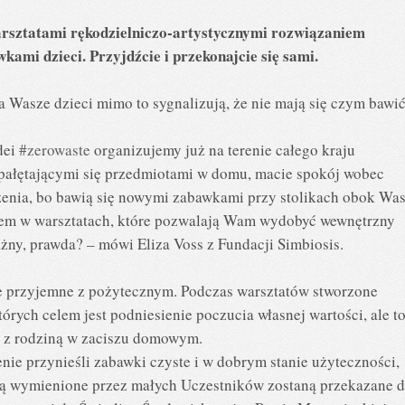
sztatami rękodzielniczo-artystycznymi rozwiązaniem
ami dzieci. Przyjdźcie i przekonajcie się sami.
 Wasze dzieci mimo to sygnalizują, że nie mają się czym bawić
dei
#zerowaste
organizujemy już na terenie całego kraju
pałętającymi się przedmiotami w domu, macie spokój wobec
enia, bo bawią się nowymi zabawkami przy stolikach obok Was
ałem w warsztatach, które pozwalają Wam wydobyć wewnętrzny
żny, prawda? – mówi Eliza Voss z Fundacji Simbiosis.
e przyjemne z pożytecznym. Podczas warsztatów stworzone
órych celem jest podniesienie poczucia własnej wartości, ale t
u z rodziną w zaciszu domowym.
nie przynieśli zabawki czyste i w dobrym stanie użyteczności,
taną wymienione przez małych Uczestników zostaną przekazane 