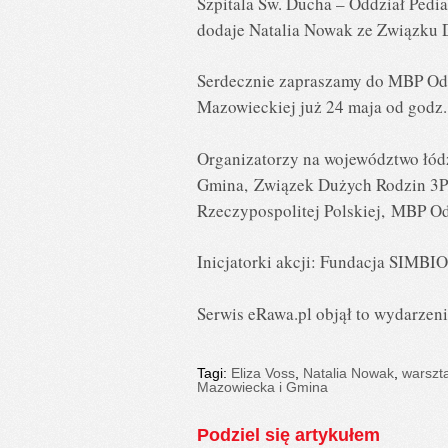
Szpitala Św. Ducha – Oddział Pedi
dodaje Natalia Nowak ze Związku
Serdecznie zapraszamy do MBP Odd
Mazowieckiej już 24 maja od god
Organizatorzy na województwo łód
Gmina, Związek Dużych Rodzin 3P
Rzeczypospolitej Polskiej, MBP O
Inicjatorki akcji: Fundacja SIMBIO
Serwis eRawa.pl objął to wydarze
Tagi:
Eliza Voss
,
Natalia Nowak
,
warszta
Mazowiecka i Gmina
Podziel się artykułem