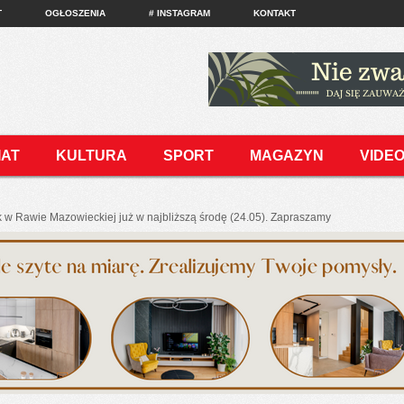
T
OGŁOSZENIA
# INSTAGRAM
KONTAKT
IAT
KULTURA
SPORT
MAGAZYN
VIDE
w Rawie Mazowieckiej już w najbliższą środę (24.05). Zapraszamy