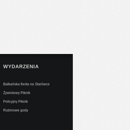
WYDARZENIA
Bałkańska fiesta na Starówce
Żywiołowy Piknik
Policyjny Piknik
Rubinowe gody