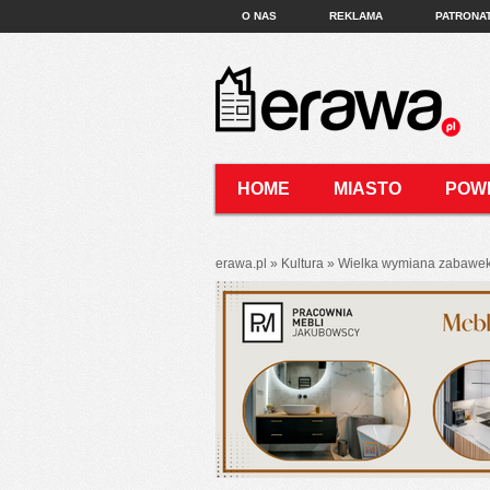
O NAS
REKLAMA
PATRONA
HOME
MIASTO
POW
KONTAKT
erawa.pl
»
Kultura
»
Wielka wymiana zabawek 