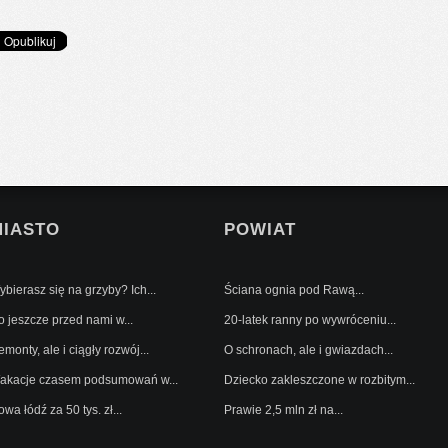
MIASTO
POWIAT
bierasz się na grzyby? Ich...
Ściana ognia pod Rawą...
o jeszcze przed nami w...
20-latek ranny po wywróceniu...
monty, ale i ciągły rozwój...
O schronach, ale i gwiazdach...
akacje czasem podsumowań w...
Dziecko zakleszczone w rozbitym...
wa łódź za 50 tys. zł...
Prawie 2,5 mln zł na...