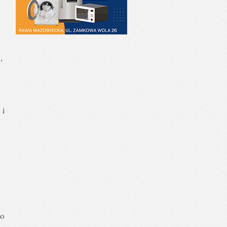
,
 i
o
do