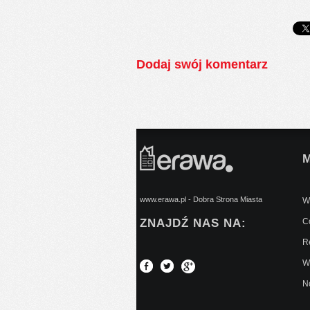
Dodaj swój komentarz
www.erawa.pl - Dobra Strona Miasta
Wy
ZNAJDŹ NAS NA:
C
Re
W
No