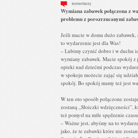
komentarzy
Wymiana zabawek połączona z war
problemu z porozrzucanymi zabawk
Jeśli macie w domu dużo zabawek, a
to wydarzenie jest dla Was!
– Lubimy czynić dobro i w duchu i
wymiany zabawek. Macie spokój z 
opieki nad dziećmi podczas wydarz
w spokoju możecie zająć się udzi
spokój. Bo spokój mamy też jest wa
W ten oto sposób połączone zostaj
zostaną „Słoiczki wdzięczności”, kt
też pomysł na miłe spędzenie czas
– Ważne jest, abyśmy na to wydarze
jako, że te zabawki które nie zos