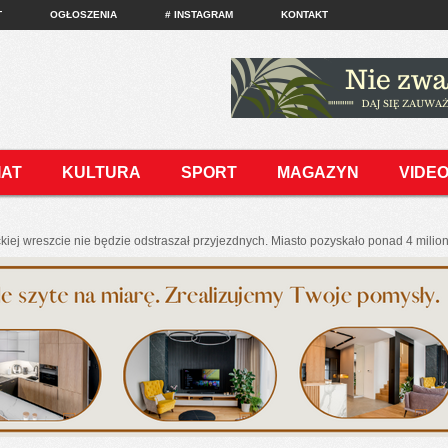
T
OGŁOSZENIA
# INSTAGRAM
KONTAKT
IAT
KULTURA
SPORT
MAGAZYN
VIDE
j wreszcie nie będzie odstraszał przyjezdnych. Miasto pozyskało ponad 4 milion