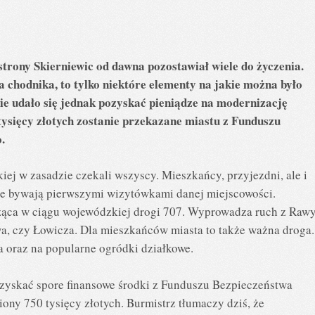
rony Skierniewic od dawna pozostawiał wiele do życzenia.
 chodnika, to tylko niektóre elementy na jakie można było
ie udało się jednak pozyskać pieniądze na modernizację
tysięcy złotych zostanie przekazane miastu z Funduszu
.
iej w zasadzie czekali wszyscy. Mieszkańcy, przyjezdni, ale i
ice bywają pierwszymi wizytówkami danej miejscowości.
eżąca w ciągu wojewódzkiej drogi 707. Wyprowadza ruch z Raw
a, czy Łowicza. Dla mieszkańców miasta to także ważna droga.
a oraz na popularne ogródki działkowe.
ozyskać spore finansowe środki z Funduszu Bezpieczeństwa
ny 750 tysięcy złotych. Burmistrz tłumaczy dziś, że