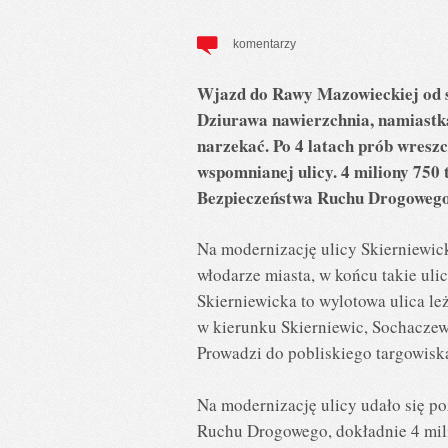
komentarzy
Wjazd do Rawy Mazowieckiej od st
Dziurawa nawierzchnia, namiastka
narzekać. Po 4 latach prób wreszc
wspomnianej ulicy. 4 miliony 750 
Bezpieczeństwa Ruchu Drogowego
Na modernizację ulicy Skierniewick
włodarze miasta, w końcu takie ul
Skierniewicka to wylotowa ulica l
w kierunku Skierniewic, Sochaczew
Prowadzi do pobliskiego targowisk
Na modernizację ulicy udało się p
Ruchu Drogowego, dokładnie 4 milio