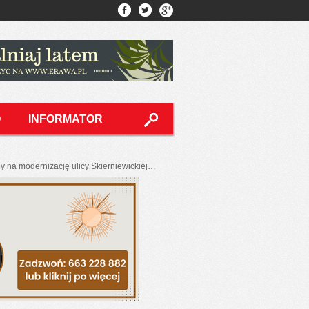
O
INFORMATOR
y na modernizację ulicy Skierniewickiej…