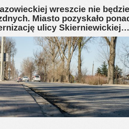
zowieckiej wreszcie nie będzi
ezdnych. Miasto pozyskało pona
rnizację ulicy Skierniewickiej