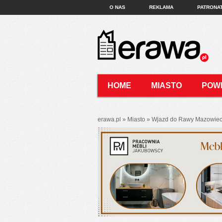
O NAS
REKLAMA
PATRONA
HOME
MIASTO
POW
KONTAKT
erawa.pl
»
Miasto
»
Wjazd do Rawy Mazowieckie