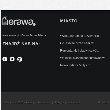
MIASTO
www.erawa.pl - Dobra Strona Miasta
Wybierasz się na grzyby? Ich...
ZNAJDŹ NAS NA:
Co jeszcze przed nami w...
Remonty, ale i ciągły rozwój...
Wakacje czasem podsumowań w...
Nowa łódź za 50 tys. zł...
© Copyright 2026 eRawa.pl
Regulamin
|
Polityka prywatnosci
Projekt i 