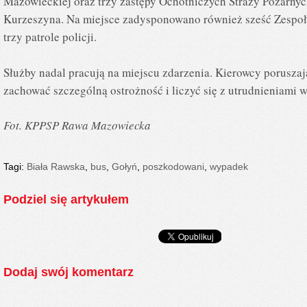
Mazowieckiej oraz trzy zastępy Ochotniczych Straży Pożarnyc
Kurzeszyna. Na miejsce zadysponowano również sześć Zesp
trzy patrole policji.
Służby nadal pracują na miejscu zdarzenia. Kierowcy porusza
zachować szczególną ostrożność i liczyć się z utrudnieniami w
Fot. KPPSP Rawa Mazowiecka
Tagi:
Biała Rawska
,
bus
,
Gołyń
,
poszkodowani
,
wypadek
Podziel się artykułem
Dodaj swój komentarz