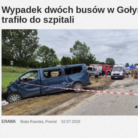
Wypadek dwóch busów w Gołyn
trafiło do szpitali
ERAWA
Biała Rawska
,
Powiat
02.07.2026