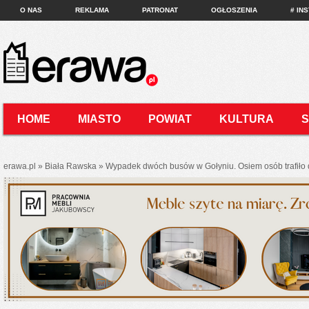
O NAS
REKLAMA
PATRONAT
OGŁOSZENIA
# IN
HOME
MIASTO
POWIAT
KULTURA
KONTAKT
erawa.pl
»
Biała Rawska
»
Wypadek dwóch busów w Gołyniu. Osiem osób trafiło d