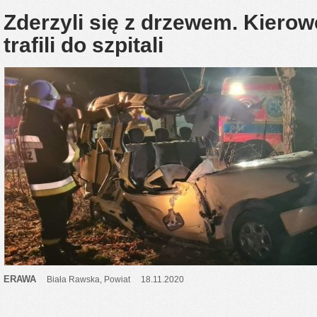
Zderzyli się z drzewem. Kierow
trafili do szpitali
ERAWA
Biała Rawska
,
Powiat
18.11.2020