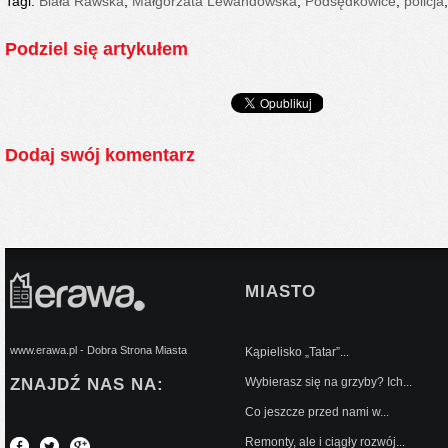
Tagi:
Biała Rawska
,
Małgorzata Lewandowska
,
Podsędkowice
,
policja
Podziel się artykułem
Dodaj swój komentarz
MIASTO
www.erawa.pl - Dobra Strona Miasta
Kąpielisko „Tatar”...
ZNAJDŹ NAS NA:
Wybierasz się na grzyby? Ich...
Co jeszcze przed nami w...
Remonty, ale i ciągły rozwój...