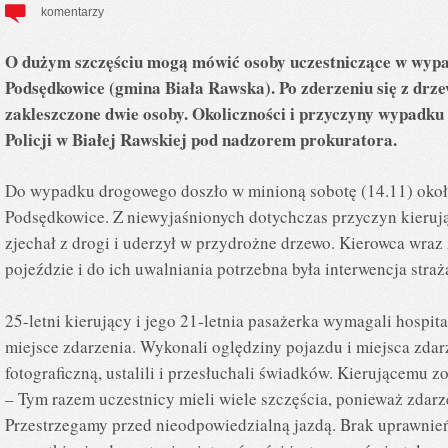
komentarzy
O dużym szczęściu mogą mówić osoby uczestniczące w wyp
Podsędkowice (gmina Biała Rawska). Po zderzeniu się z drz
zakleszczone dwie osoby. Okoliczności i przyczyny wypadku
Policji w Białej Rawskiej pod nadzorem prokuratora.
Do wypadku drogowego doszło w minioną sobotę (14.11) okoł
Podsędkowice. Z niewyjaśnionych dotychczas przyczyn kieru
zjechał z drogi i uderzył w przydrożne drzewo. Kierowca wraz 
pojeździe i do ich uwalniania potrzebna była interwencja stra
25-letni kierujący i jego 21-letnia pasażerka wymagali hospit
miejsce zdarzenia. Wykonali oględziny pojazdu i miejsca zda
fotograficzną, ustalili i przesłuchali świadków. Kierującemu z
– Tym razem uczestnicy mieli wiele szczęścia, ponieważ zdarze
Przestrzegamy przed nieodpowiedzialną jazdą. Brak uprawnień