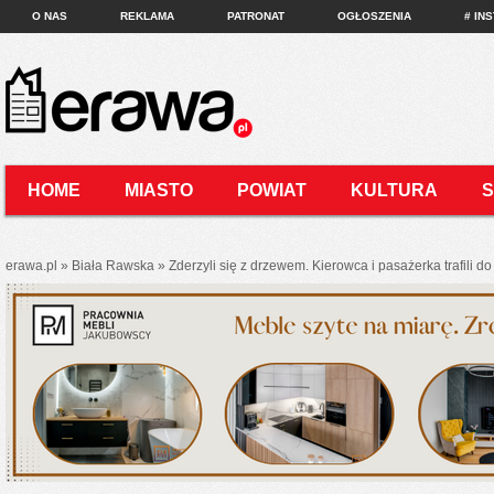
O NAS
REKLAMA
PATRONAT
OGŁOSZENIA
# IN
HOME
MIASTO
POWIAT
KULTURA
KONTAKT
erawa.pl
»
Biała Rawska
»
Zderzyli się z drzewem. Kierowca i pasażerka trafili do 