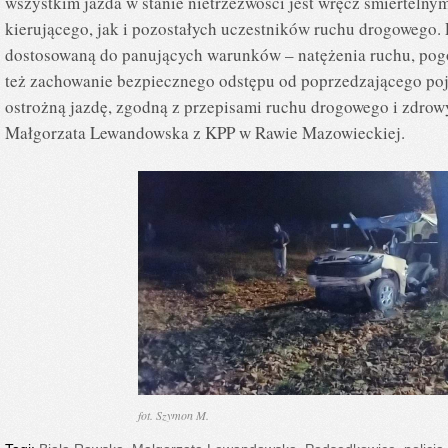
wszystkim jazda w stanie nietrzeźwości jest wręcz śmierteln
kierującego, jak i pozostałych uczestników ruchu drogowego.
dostosowaną do panujących warunków – natężenia ruchu, pogo
też zachowanie bezpiecznego odstępu od poprzedzającego po
ostrożną jazdę, zgodną z przepisami ruchu drogowego i zdro
Małgorzata Lewandowska z KPP w Rawie Mazowieckiej.
fot. Szymon M.