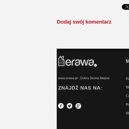
Dodaj swój komentarz
www.erawa.pl - Dobra Strona Miasta
Ką
ZNAJDŹ NAS NA:
Wy
C
Re
W