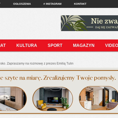
T
OGŁOSZENIA
# INSTAGRAM
KONTAKT
IAT
KULTURA
SPORT
MAGAZYN
VIDE
isko. Zapraszamy na rozmowę z prezes Emilią Tulin