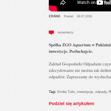
ERAWA
Powiat
06.07.2026
komentarzy
Spółka ZGO Aquarium w Pukininie r
inwestycje. Posłuchajcie.
Zakład Gospodarki Odpadami częst
zdecydowanie nie można tak defini
odpadów. Zapraszamy do wysłucha
Tagi:
Emilia Tulin
,
inwestycje
,
odpady
,
R
Podziel się artykułem