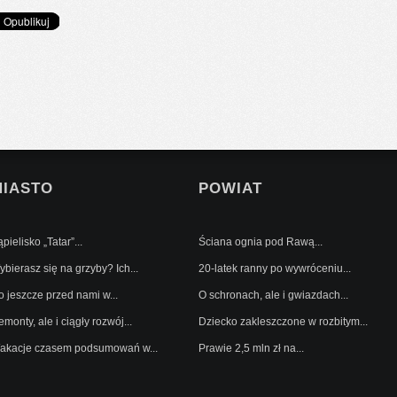
MIASTO
POWIAT
pielisko „Tatar”...
Ściana ognia pod Rawą...
bierasz się na grzyby? Ich...
20-latek ranny po wywróceniu...
o jeszcze przed nami w...
O schronach, ale i gwiazdach...
monty, ale i ciągły rozwój...
Dziecko zakleszczone w rozbitym...
akacje czasem podsumowań w...
Prawie 2,5 mln zł na...