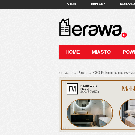
O NAS
REKLAMA
PATRONA
HOME
MIASTO
POW
KONTAKT
erawa.pl
»
Powiat
»
ZGO Pukinin to nie wysyp