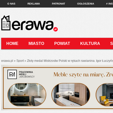
O NAS
REKLAMA
PATRONAT
OGŁOSZENIA
# IN
HOME
MIASTO
POWIAT
KULTURA
KONTAKT
erawa.pl
»
Sport
»
Złoty medal Mistrzostw Polski w rękach rawianina. Igor Łuczyń