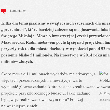
komentarzy
Kilka dni temu pisaliśmy o świątecznych życzeniach dla mi
„prezentach”, które bardziej zależne są od głosowania loka
Świętego Mikołaja. Mowa o inwestycyjnej części przyszłor
Mazowiecka. Radni niebawem pochylą się nad projektem fin
przyszły rok to dla miasta dochody w wysokości ponad 52 mi
poziomie blisko 51 milionów. Na inwestycje w 2014 roku mia
milionów złotych.
Skoro mowa o 11 milionach wydatków majątkowych, a
więc tych przeznaczanych na inwestycje, warto
wymienić główne zadania, które zostaną zrealizowane w
projekcie przyszłorocznego budżetu. Jakie zadanie
fot. Kole
będą więc realizowane w nowym roku? Poniżej
najważni
najważniejsze z nich: