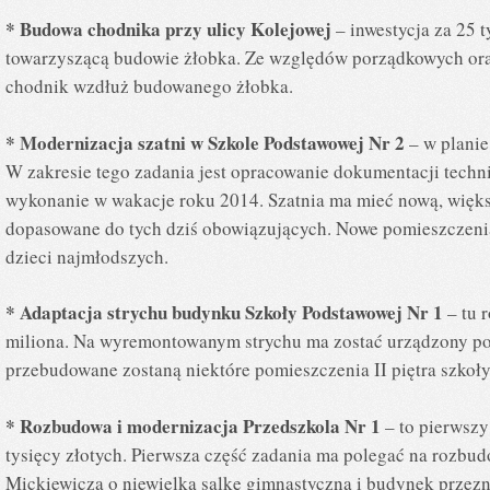
* Budowa chodnika przy ulicy Kolejowej
– inwestycja za 25 t
towarzyszącą budowie żłobka. Ze względów porządkowych ora
chodnik wzdłuż budowanego żłobka.
* Modernizacja szatni w Szkole Podstawowej Nr 2
– w planie
W zakresie tego zadania jest opracowanie dokumentacji techni
wykonanie w wakacje roku 2014. Szatnia ma mieć nową, więks
dopasowane do tych dziś obowiązujących. Nowe pomieszczeni
dzieci najmłodszych.
* Adaptacja strychu budynku Szkoły Podstawowej Nr 1
– tu 
miliona. Na wyremontowanym strychu ma zostać urządzony pok
przebudowane zostaną niektóre pomieszczenia II piętra szkoły
* Rozbudowa i modernizacja Przedszkola Nr 1
– to pierwszy
tysięcy złotych. Pierwsza część zadania ma polegać na rozbud
Mickiewicza o niewielką salkę gimnastyczną i budynek przezn