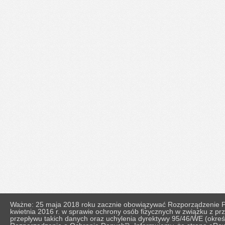
Ważne: 25 maja 2018 roku zacznie obowiązywać Rozporządzenie Pa
kwietnia 2016 r. w sprawie ochrony osób fizycznych w związku z 
przepływu takich danych oraz uchylenia dyrektywy 95/46/WE (okr