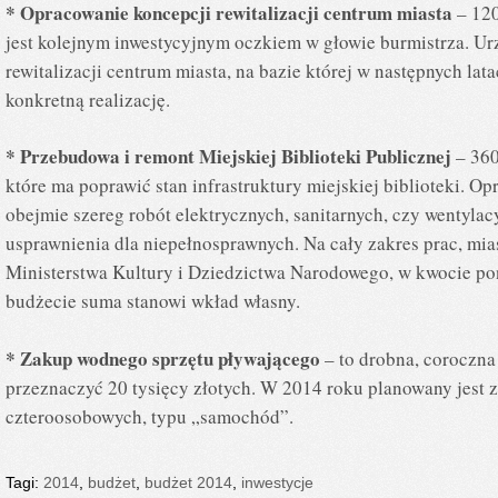
* Opracowanie koncepcji rewitalizacji centrum miasta
– 120
jest kolejnym inwestycyjnym oczkiem w głowie burmistrza. U
rewitalizacji centrum miasta, na bazie której w następnych lat
konkretną realizację.
* Przebudowa i remont Miejskiej Biblioteki Publicznej
– 360
które ma poprawić stan infrastruktury miejskiej biblioteki. O
obejmie szereg robót elektrycznych, sanitarnych, czy wentyla
usprawnienia dla niepełnosprawnych. Na cały zakres prac, mi
Ministerstwa Kultury i Dziedzictwa Narodowego, w kwocie po
budżecie suma stanowi wkład własny.
* Zakup wodnego sprzętu pływającego
– to drobna, coroczna 
przeznaczyć 20 tysięcy złotych. W 2014 roku planowany jest
czteroosobowych, typu „samochód”.
Tagi:
2014
,
budżet
,
budżet 2014
,
inwestycje