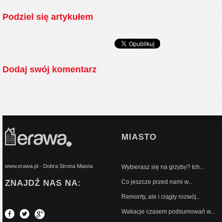
Podziel się artykułem
Dodaj swój komentarz
MIASTO
www.erawa.pl - Dobra Strona Miasta
Wybierasz się na grzyby? Ich...
ZNAJDŹ NAS NA:
Co jeszcze przed nami w...
Remonty, ale i ciągły rozwój...
Wakacje czasem podsumowań w...