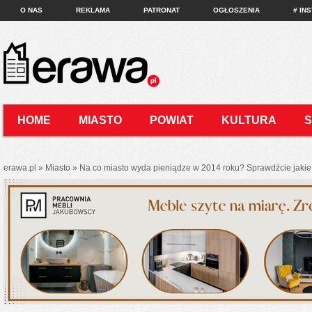
O NAS
REKLAMA
PATRONAT
OGŁOSZENIA
# IN
HOME
MIASTO
POWIAT
KULTURA
KONTAKT
erawa.pl
»
Miasto
»
Na co miasto wyda pieniądze w 2014 roku? Sprawdźcie jakie