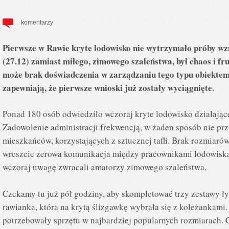
komentarzy
Pierwsze w Rawie kryte lodowisko nie wytrzymało próby w
(27.12) zamiast miłego, zimowego szaleństwa, był chaos i fr
może brak doświadczenia w zarządzaniu tego typu obiektem
zapewniają, że pierwsze wnioski już zostały wyciągnięte.
Ponad 180 osób odwiedziło wczoraj kryte lodowisko działające
Zadowolenie administracji frekwencją, w żaden sposób nie prz
mieszkańców, korzystających z sztucznej tafli. Brak rozmiarów
wreszcie zerowa komunikacja między pracownikami lodowiska, 
wczoraj uwagę zwracali amatorzy zimowego szaleństwa.
Czekamy tu już pół godziny, aby skompletować trzy zestawy ł
rawianka, która na krytą ślizgawkę wybrała się z koleżankam
potrzebowały sprzętu w najbardziej popularnych rozmiarach. C