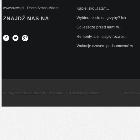
www.erawa.pl - Dobra Strona Miasta
Kąpielisko „Tatar”...
ZNAJDŹ NAS NA:
Wybierasz się na grzyby? Ich...
Co jeszcze przed nami w...
Remonty, ale i ciągły rozwój...
Wakacje czasem podsumowań w...
© Copyright 2026 eRawa.pl
Regulamin
|
Polityka prywatnosci
Projekt i 