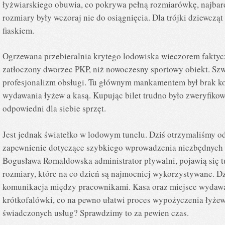
łyżwiarskiego obuwia, co pokrywa pełną rozmiarówkę, najbar
rozmiary były wczoraj nie do osiągnięcia. Dla trójki dziewczą
fiaskiem.
Ogrzewana przebieralnia krytego lodowiska wieczorem faktyc
zatłoczony dworzec PKP, niż nowoczesny sportowy obiekt. Szwa
profesjonalizm obsługi. Tu głównym mankamentem był brak 
wydawania łyżew a kasą. Kupując bilet trudno było zweryfiko
odpowiedni dla siebie sprzęt.
Jest jednak światełko w lodowym tunelu. Dziś otrzymaliśmy o
zapewnienie dotyczące szybkiego wprowadzenia niezbędnych 
Bogusława Romaldowska administrator pływalni, pojawią się 
rozmiary, które na co dzień są najmocniej wykorzystywane. Dz
komunikacja między pracownikami. Kasa oraz miejsce wydawa
krótkofalówki, co na pewno ułatwi proces wypożyczenia łyżew.
świadczonych usług? Sprawdzimy to za pewien czas.