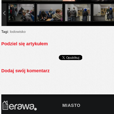
info heading
info content
Tagi:
lodowisko
Podziel się artykułem
Dodaj swój komentarz
MIASTO