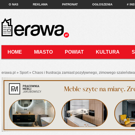
O NAS
REKLAMA
PATRONAT
OGŁOSZENIA
# IN
HOME
MIASTO
POWIAT
KULTURA
KONTAKT
erawa.pl
»
Sport
»
Chaos i frustracja zamiast pozytywnego, zimowego szaleństwa.