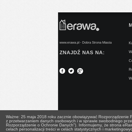
www.erawa.pl - Dobra Strona Miasta
Ką
ZNAJDŹ NAS NA:
Wy
C
Re
W
Ważne: 25 maja 2018 roku zacznie obowiązywać Rozporządzenie Par
z przetwarzaniem danych osobowych i w sprawie swobodnego prze
© Copyright 2026 eRawa.pl
Regulamin
|
Polity
Rozporządzenie o Ochronie Danych"). Informujemy, że strona eRaw
celach personalizacji treści w celach statystycznych i marketingowy