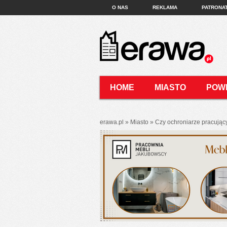
O NAS
REKLAMA
PATRONA
HOME
MIASTO
POW
KONTAKT
erawa.pl
»
Miasto
»
Czy ochroniarze pracujący