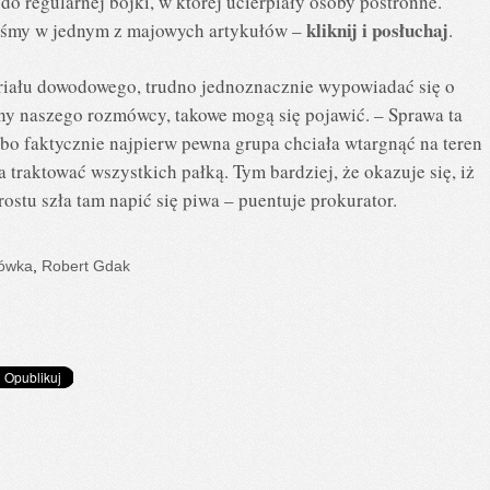
do regularnej bójki, w której ucierpiały osoby postronne.
kliknij i posłuchaj
liśmy w jednym z majowych artykułów –
.
riału dowodowego, trudno jednoznacznie wypowiadać się o
ny naszego rozmówcy, takowe mogą się pojawić. – Sprawa ta
bo faktycznie najpierw pewna grupa chciała wtargnąć na teren
 traktować wszystkich pałką. Tym bardziej, że okazuje się, iż
stu szła tam napić się piwa – puentuje prokurator.
ówka
,
Robert Gdak