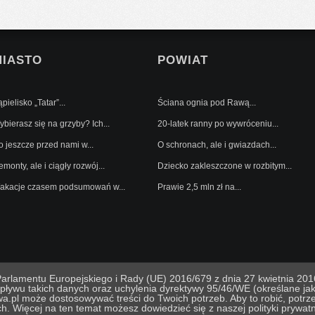
MIASTO
POWIAT
pielisko „Tatar”...
Ściana ognia pod Rawą...
bierasz się na grzyby? Ich...
20-latek ranny po wywróceniu...
o jeszcze przed nami w...
O schronach, ale i gwiazdach...
monty, ale i ciągły rozwój...
Dziecko zakleszczone w rozbitym...
akacje czasem podsumowań w...
Prawie 2,5 mln zł na...
lamentu Europejskiego i Rady (UE) 2016/679 z dnia 27 kwietnia 2016
pływu takich danych oraz uchylenia dyrektywy 95/46/WE (określane 
ka prywatnosci
Projekt i realizacja In Mind
Kodowanie i
a.pl może dostosowywać treści do Twoich potrzeb. Aby to robić, potr
ch. Więcej na ten temat możesz dowiedzieć się z naszej polityki prywat