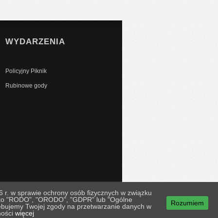
WYDARZENIA
Policyjny Piknik
Rubinowe gody
 r. w sprawie ochrony osób fizycznych w związku
jako "RODO", "ORODO", "GDPR" lub "Ogólne
Rozumiem
 wdrożenie Surfidea
zebujemy Twojej zgody na przetwarzanie danych w
ności
więcej