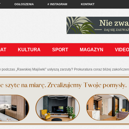
T
OGŁOSZENIA
# INSTAGRAM
KONTAKT
IAT
KULTURA
SPORT
MAGAZYN
VIDE
 podczas „Rawskiej Majówki” usłyszą zarzuty? Prokuratura coraz bliżej zakończe