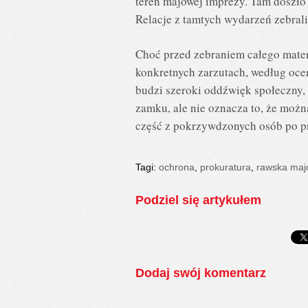
teren majowej imprezy. Tam doszło 
Relacje z tamtych wydarzeń zebra
Choć przed zebraniem całego mate
konkretnych zarzutach, według oce
budzi szeroki oddźwięk społeczny, 
zamku, ale nie oznacza to, że można
część z pokrzywdzonych osób po pro
Tagi:
ochrona
,
prokuratura
,
rawska maj
Podziel się artykułem
Dodaj swój komentarz