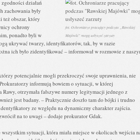
 zgodności działań
ch zachowania były
 też obszar, który
wnicy ochrony
fot. Ochroniarze pracujący podczas „Rawskiej
nim, ponadto byli w
Majówki” mogą usłyszeć zarzuty
gą ukrywać twarzy, identyfikatorów, tak, by w razie
ożna ich było zidentyfikować – informował w rozmowie z nasz
którzy potencjalnie mogli przekroczyć swoje uprawnienia, nie
 Prokuratorzy informują bowiem o sytuacji, w której
a Rawy, otrzymała fałszywe numery legitymacji jednego z
nież jest badany. – Praktycznie doszło tam do bójki i trudno
 identyfikatory ze względu na dynamiczny charakter zajścia.
 zwrócił na to uwagi – dodaje prokurator Gdak.
 wszystkim sytuacji, która miała miejsce w okolicach wejścia n