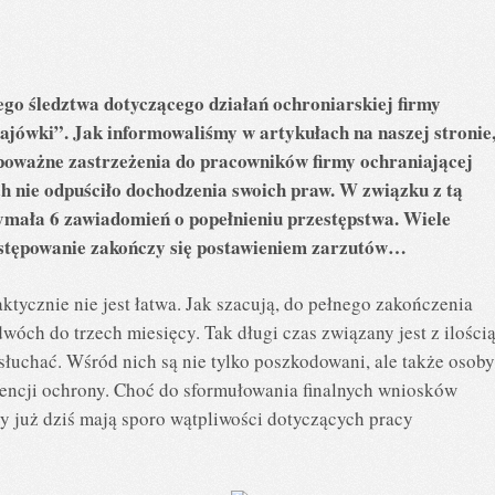
ego śledztwa dotyczącego działań ochroniarskiej firmy
jówki”. Jak informowaliśmy w artykułach na naszej stronie
poważne zastrzeżenia do pracowników firmy ochraniającej
 nie odpuściło dochodzenia swoich praw. W związku z tą
ymała 6 zawiadomień o popełnieniu przestępstwa. Wiele
ostępowanie zakończy się postawieniem zarzutów…
ktycznie nie jest łatwa. Jak szacują, do pełnego zakończenia
wóch do trzech miesięcy. Tak długi czas związany jest z ilości
słuchać. Wśród nich są nie tylko poszkodowani, ale także osoby
encji ochrony. Choć do sformułowania finalnych wniosków
zy już dziś mają sporo wątpliwości dotyczących pracy