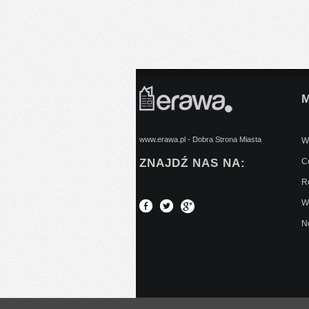
www.erawa.pl - Dobra Strona Miasta
Wy
ZNAJDŹ NAS NA:
C
Re
W
No