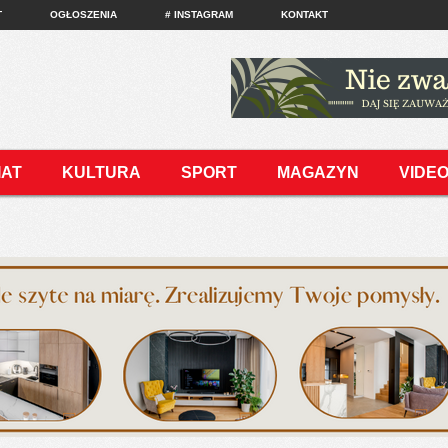
T
OGŁOSZENIA
# INSTAGRAM
KONTAKT
IAT
KULTURA
SPORT
MAGAZYN
VIDE