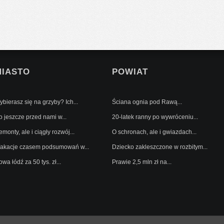
MIASTO
POWIAT
bierasz się na grzyby? Ich...
Ściana ognia pod Rawą...
o jeszcze przed nami w...
20-latek ranny po wywróceniu...
monty, ale i ciągły rozwój...
O schronach, ale i gwiazdach...
akacje czasem podsumowań w...
Dziecko zakleszczone w rozbitym...
wa łódź za 50 tys. zł...
Prawie 2,5 mln zł na...