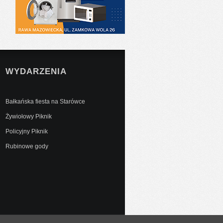
WYDARZENIA
Bałkańska fiesta na Starówce
Żywiołowy Piknik
Policyjny Piknik
Rubinowe gody