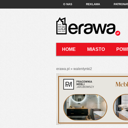
O NAS
REKLAMA
PATRONA
HOME
MIASTO
POW
KONTAKT
erawa.pl
»
walentynki2