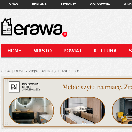
O NAS
REKLAMA
PATRONAT
OGŁOSZENIA
# IN
HOME
MIASTO
POWIAT
KULTURA
KONTAKT
erawa.pl
»
Straż Miejska kontroluje rawskie ulice.