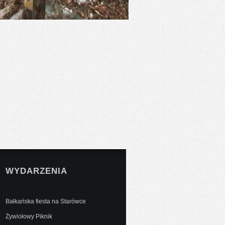
WYDARZENIA
Bałkańska fiesta na Starówce
Żywiołowy Piknik