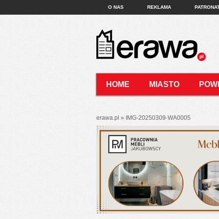
O NAS
REKLAMA
PATRONA
HOME
MIASTO
POW
KONTAKT
erawa.pl
»
IMG-20250309-WA0005