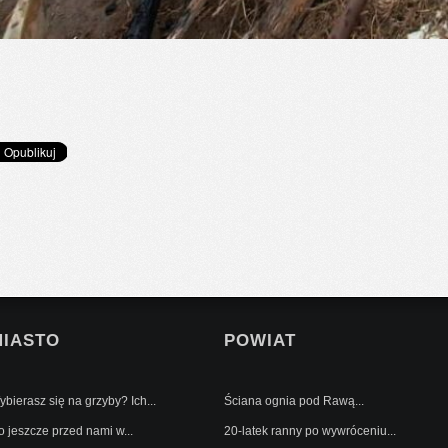
MIASTO
POWIAT
bierasz się na grzyby? Ich...
Ściana ognia pod Rawą...
o jeszcze przed nami w...
20-latek ranny po wywróceniu...