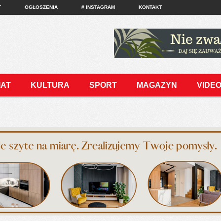
T
OGŁOSZENIA
# INSTAGRAM
KONTAKT
IAT
KULTURA
SPORT
MAGAZYN
VIDE