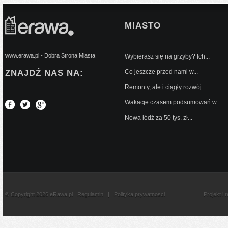
MIASTO
www.erawa.pl - Dobra Strona Miasta
Wybierasz się na grzyby? Ich...
ZNAJDŹ NAS NA:
Co jeszcze przed nami w...
Remonty, ale i ciągły rozwój...
Wakacje czasem podsumowań w...
Nowa łódź za 50 tys. zł...
© Copyright 2026 eRawa.pl
Regulamin
|
Polityka prywatnosci
Projekt i 