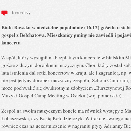
komentarzy
Biała Rawska w niedzielne popołudnie (16.12) gościła u sieb
gospel z Bełchatowa. Mieszkańcy gminy nie zawiedli i pojawil
koncertu.
Zespół, który wystąpił na bezpłatnym koncercie w bialskim 
goście z dużym dorobkiem muzycznym. Chór, który został zał
lata istnienia dał setki koncertów w kraju, ale i zagranicą, np
nie jest jedyny dorobek muzyczny zespołu, Schola Cantorum, j
może pochwalić się dwukrotnym zdobyciem „Bursztynowej R
Muzyki Gospel Camp Meeting w Osieku (woj. pomorskie).
Zespół na swoim muzycznym koncie ma również występy z Mar
Łobaszewską, czy Kasią Kołodziejczyk. W trakcie swojego n
również czas na uczestniczenie w nagraniu płyty Adrianny Bie