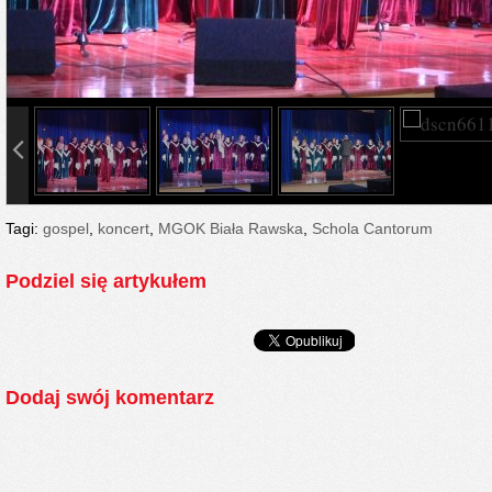
info heading
info content
Tagi:
gospel
,
koncert
,
MGOK Biała Rawska
,
Schola Cantorum
Podziel się artykułem
Dodaj swój komentarz