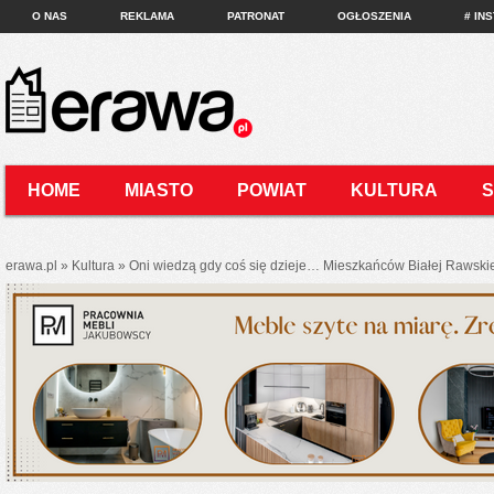
O NAS
REKLAMA
PATRONAT
OGŁOSZENIA
# IN
HOME
MIASTO
POWIAT
KULTURA
KONTAKT
erawa.pl
»
Kultura
»
Oni wiedzą gdy coś się dzieje… Mieszkańców Białej Rawskiej