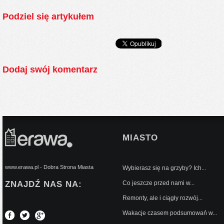
Podziel się artykułem
Dodaj swój komentarz
MIASTO
www.erawa.pl - Dobra Strona Miasta
Wybierasz się na grzyby? Ich...
ZNAJDŹ NAS NA:
Co jeszcze przed nami w...
Remonty, ale i ciągły rozwój...
Wakacje czasem podsumowań w...