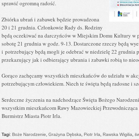
sprawić ogromną radość.
Zbiórka ubrań i zabawek będzie prowadzona
20 i 21 grudnia. Członkowie Rady ds. Rodziny
będą oczekiwać na darczyńców w Miejskim Domu Kultury w pi
sobotę 21 grudnia w godz. 9-13. Dostarczone rzeczy będą 
i potrzebujący będą mogli je odebrać w niedzielę 22 grudnia 
przekazujący jak i odbierający ubrania i zabawki robią to nieo
Gorąco zachęcamy wszystkich mieszkańców do udziału w akcji.
potrzebującym człowiekiem. Niech te święta będą radosne i sz
Serdeczne życzenia na nadchodzące Święta Bożego Narodzeni
wszystkim mieszkańcom Rawy Mazowieckiej Przewodnicząca 
Burmistrz Miasta Piotr Irla.
Tagi:
Boże Narodzenie
,
Grażyna Dębska
,
Piotr Irla
,
Rawska Wigilia
,
św