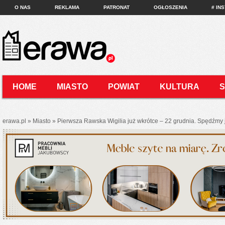
O NAS
REKLAMA
PATRONAT
OGŁOSZENIA
# IN
HOME
MIASTO
POWIAT
KULTURA
KONTAKT
erawa.pl
»
Miasto
»
Pierwsza Rawska Wigilia już wkrótce – 22 grudnia. Spędźmy 