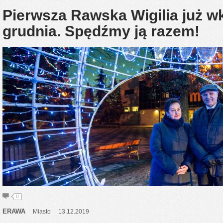
Pierwsza Rawska Wigilia już w
grudnia. Spędźmy ją razem!
0
ERAWA
Miasto
13.12.2019