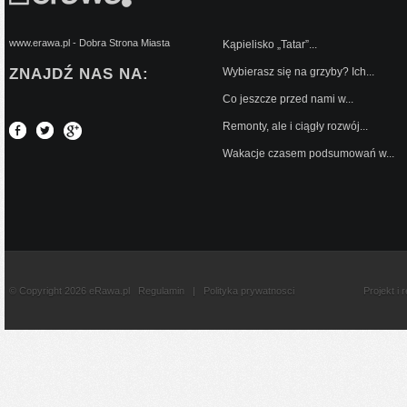
www.erawa.pl - Dobra Strona Miasta
Kąpielisko „Tatar”...
ZNAJDŹ NAS NA:
Wybierasz się na grzyby? Ich...
Co jeszcze przed nami w...
Remonty, ale i ciągły rozwój...
Wakacje czasem podsumowań w...
© Copyright 2026 eRawa.pl
Regulamin
|
Polityka prywatnosci
Projekt i 