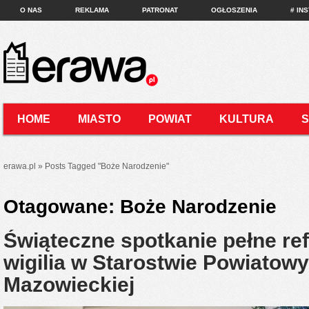
O NAS
REKLAMA
PATRONAT
OGŁOSZENIA
# IN
HOME
MIASTO
POWIAT
KULTURA
KONTAKT
erawa.pl
»
Posts Tagged
"
Boże Narodzenie"
Otagowane:
Boże Narodzenie
Świąteczne spotkanie pełne ref
wigilia w Starostwie Powiato
Mazowieckiej