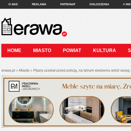
O NAS
REKLAMA
PATRONAT
OGŁOSZENIA
# IN
HOME
MIASTO
POWIAT
KULTURA
KONTAKT
erawa.pl
»
Miasto
»
Pijany uciekał przed policją, na tylnym siedzeniu wiózł swoją