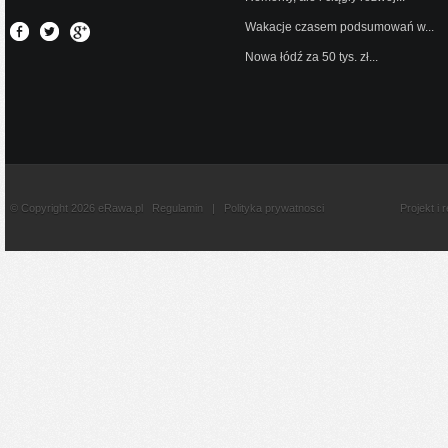
Wakacje czasem podsumowań w...
Nowa łódź za 50 tys. zł...
© Copyright 2026 eRawa.pl
Regulamin
|
Polityka prywatnosci
Projekt i 