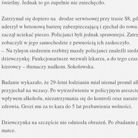
świetlny. Jednak to go zupełnie nie zniechęciło.
Zatrzymał się dopiero na drodze serwisowej przy trasie S8, g
uderzył w betonową barierę zabezpieczającą i zjechał do rowu
zaczął uciekać pieszo. Policjanci byli jednak sprawniejsi. Zatr
zobaczyli w jego samochodzie z pewnością ich zaskoczyło.
– Na tylnym siedzeniu rozbitej mazdy policjanci znaleźli sied
dziewczynkę. Funkcjonariusze wezwali lekarza, a do tego czasu 
kierowcy – tłumaczy nadkom. Sokołowska.
Badanie wykazało, że 29-letni łodzianin miał niemal promil a
przyjechał na wczasy. Po wytrzeźwieniu w policyjnym areszcie
wpływem alkoholu, niezatrzymania się do kontroli oraz narażen
zdrowia. Grozi mu za to kara do 5 lat pozbawienia wolności.
Dziewczynka na szczęście nie odniosła obrażeń. Po zbadaniu p
matce.