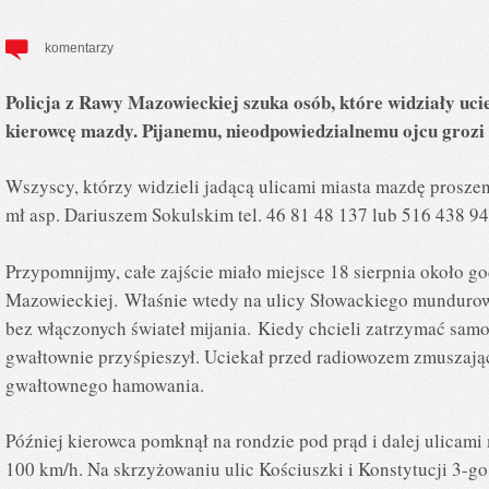
komentarzy
Policja z Rawy Mazowieckiej szuka osób, które widziały uc
kierowcę mazdy. Pijanemu, nieodpowiedzialnemu ojcu grozi 
Wszyscy, którzy widzieli jadącą ulicami miasta mazdę prosze
mł asp. Dariuszem Sokulskim tel. 46 81 48 137 lub 516 438 9
Przypomnijmy, całe zajście miało miejsce 18 sierpnia około g
Mazowieckiej. Właśnie wtedy na ulicy Słowackiego mundurow
bez włączonych świateł mijania. Kiedy chcieli zatrzymać samo
gwałtownie przyśpieszył. Uciekał przed radiowozem zmuszaj
gwałtownego hamowania.
Później kierowca pomknął na rondzie pod prąd i dalej ulicami
100 km/h. Na skrzyżowaniu ulic Kościuszki i Konstytucji 3-go