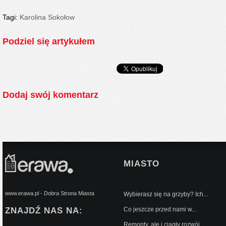
Tagi:
Karolina Sokołow
Podziel się artykułem
Dodaj swój komentarz
MIASTO
www.erawa.pl - Dobra Strona Miasta
Wybierasz się na grzyby? Ich...
ZNAJDŹ NAS NA:
Co jeszcze przed nami w...
Remonty, ale i ciągły rozwój...