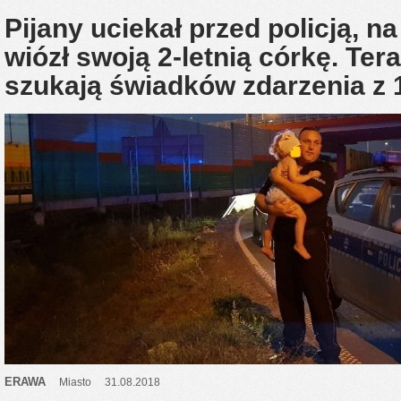
Pijany uciekał przed policją, n
wiózł swoją 2-letnią córkę. Te
szukają świadków zdarzenia z 1
ERAWA
Miasto
31.08.2018