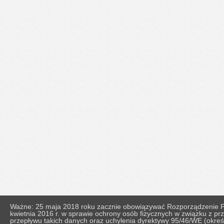
Ważne: 25 maja 2018 roku zacznie obowiązywać Rozporządzenie Pa
kwietnia 2016 r. w sprawie ochrony osób fizycznych w związku z 
przepływu takich danych oraz uchylenia dyrektywy 95/46/WE (okr