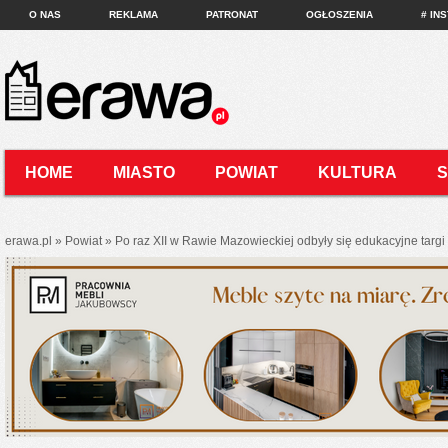
O NAS
REKLAMA
PATRONAT
OGŁOSZENIA
# IN
HOME
MIASTO
POWIAT
KULTURA
KONTAKT
erawa.pl
»
Powiat
»
Po raz XII w Rawie Mazowieckiej odbyły się edukacyjne targi