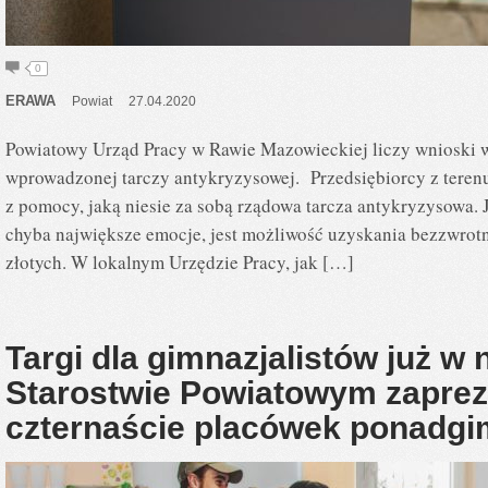
0
ERAWA
Powiat
27.04.2020
Powiatowy Urząd Pracy w Rawie Mazowieckiej liczy wnioski w
wprowadzonej tarczy antykryzysowej. Przedsiębiorcy z teren
z pomocy, jaką niesie za sobą rządowa tarcza antykryzysowa. 
chyba największe emocje, jest możliwość uzyskania bezzwrotn
złotych. W lokalnym Urzędzie Pracy, jak […]
Targi dla gimnazjalistów już w 
Starostwie Powiatowym zaprez
czternaście placówek ponadg