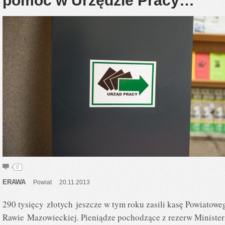
pomoc w Urzędzie Pracy…
0
ERAWA
Powiat
20.11.2013
290 tysięcy złotych jeszcze w tym roku zasili kasę Powiatow
Rawie Mazowieckiej. Pieniądze pochodzące z rezerw Ministers