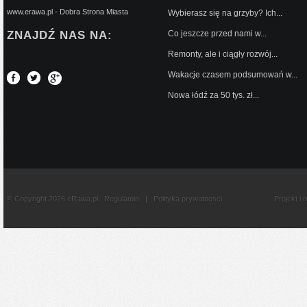
www.erawa.pl - Dobra Strona Miasta
Wybierasz się na grzyby? Ich...
ZNAJDŹ NAS NA:
Co jeszcze przed nami w...
Remonty, ale i ciągły rozwój...
Wakacje czasem podsumowań w...
Nowa łódź za 50 tys. zł...
© Copyright 2026 eRawa.pl
Regulamin
|
Polityka prywatnosci
Projekt i 