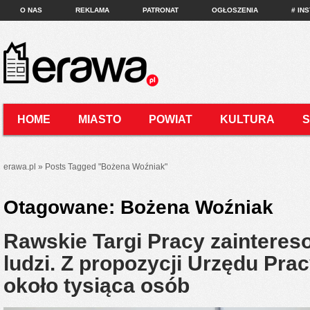
O NAS
REKLAMA
PATRONAT
OGŁOSZENIA
# IN
HOME
MIASTO
POWIAT
KULTURA
KONTAKT
erawa.pl
»
Posts Tagged
"
Bożena Woźniak"
Otagowane:
Bożena Woźniak
Rawskie Targi Pracy zaintere
ludzi. Z propozycji Urzędu Pra
około tysiąca osób