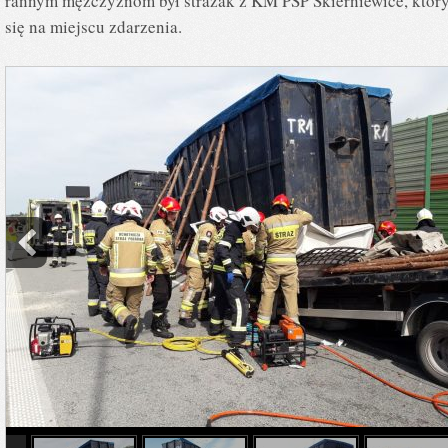
rannym mężczyznom był strażak z KM PSP Skierniewice, który
się na miejscu zdarzenia.
info heading