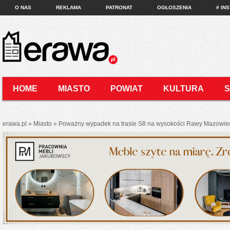
O NAS
REKLAMA
PATRONAT
OGŁOSZENIA
# IN
HOME
MIASTO
POWIAT
KULTURA
KONTAKT
erawa.pl
»
Miasto
»
Poważny wypadek na trasie S8 na wysokości Rawy Mazowieckie