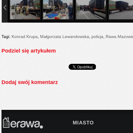
info content
Tagi:
Konrad Krupa
,
Małgorzata Lewandowska
,
policja
,
Rawa Mazowi
Podziel się artykułem
Dodaj swój komentarz
MIASTO