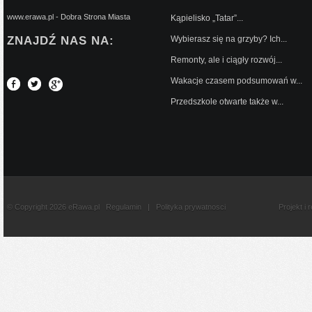
www.erawa.pl - Dobra Strona Miasta
Kąpielisko „Tatar”...
ZNAJDŹ NAS NA:
Wybierasz się na grzyby? Ich...
Remonty, ale i ciągły rozwój...
Wakacje czasem podsumowań w...
Przedszkole otwarte także w...
© Copyright 2026 eRawa.pl
Regulamin
|
Polityka prywatnosci
Projekt i 