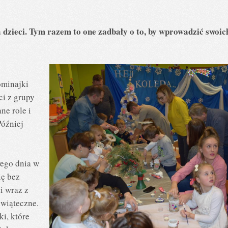
 dzieci. Tym razem to one zadbały o to, by wprowadzić swoic
ominajki
ci z grupy
ne role i
Później
wego dnia w
ię bez
i wraz z
wiąteczne.
ki, które