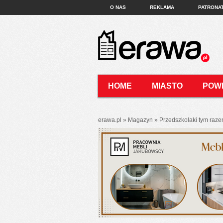
O NAS
REKLAMA
PATRONA
HOME
MIASTO
POW
KONTAKT
erawa.pl
»
Magazyn
»
Przedszkolaki tym raze