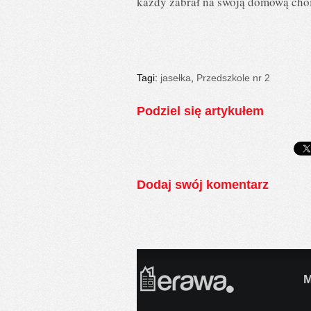
każdy zabrał na swoją domową cho
Tagi:
jasełka
,
Przedszkole nr 2
Podziel się artykułem
Dodaj swój komentarz