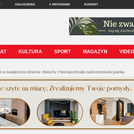
T
OGŁOSZENIA
# INSTAGRAM
KONTAKT
IAT
KULTURA
SPORT
MAGAZYN
VIDE
m w świątecznej odsłonie. Maluchy z Niezapominajki zaprezentowały jasełka