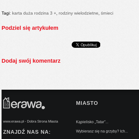
Tagi:
karta duża rodzina 3 +
,
rodziny wielodzietne
,
śmieci
Podziel się artykułem
Dodaj swój komentarz
MIASTO
www.erawa.pl - Dobra Strona Miasta
Kąpielisko „Tatar”...
ZNAJDŹ NAS NA:
Wybierasz się na grzyby? Ich...