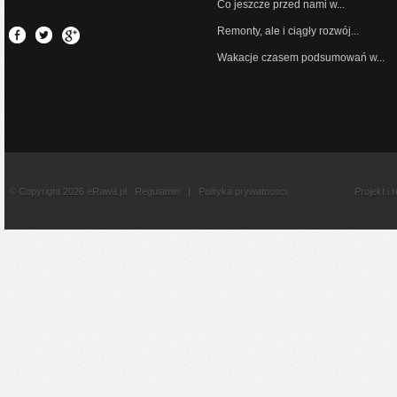
Co jeszcze przed nami w...
Remonty, ale i ciągły rozwój...
Wakacje czasem podsumowań w...
© Copyright 2026 eRawa.pl
Regulamin
|
Polityka prywatnosci
Projekt i 