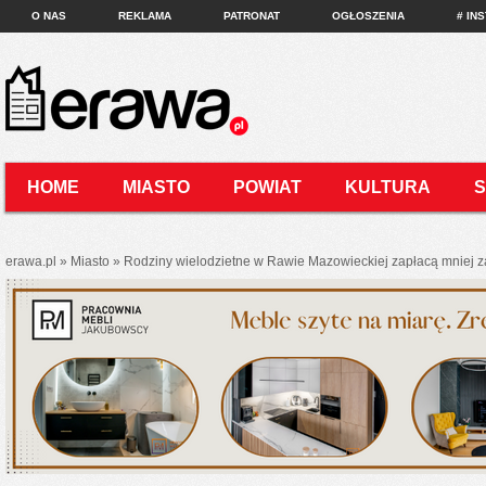
O NAS
REKLAMA
PATRONAT
OGŁOSZENIA
# IN
HOME
MIASTO
POWIAT
KULTURA
KONTAKT
erawa.pl
»
Miasto
»
Rodziny wielodzietne w Rawie Mazowieckiej zapłacą mniej z