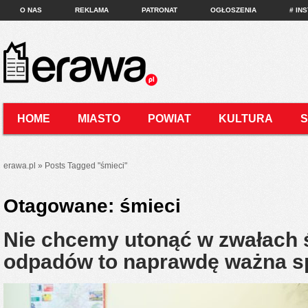
O NAS
REKLAMA
PATRONAT
OGŁOSZENIA
# IN
HOME
MIASTO
POWIAT
KULTURA
KONTAKT
erawa.pl
»
Posts Tagged
"
śmieci"
Otagowane:
śmieci
Nie chcemy utonąć w zwałach 
odpadów to naprawdę ważna s