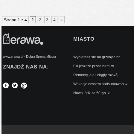
Strona 1 z 4
1
2
3
4
»
MIASTO
www.erawa.pl - Dobra Strona Miasta
Wybierasz się na grzyby? Ich...
ZNAJDŹ NAS NA:
Co jeszcze przed nami w...
Remonty, ale i ciągły rozwój...
Wakacje czasem podsumowań w...
Nowa łódź za 50 tys. zł...