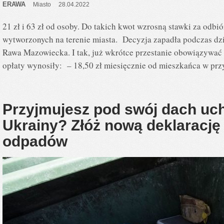
ERAWA
Miasto
28.04.2022
21 zł i 63 zł od osoby. Do takich kwot wzrosną stawki za odb
wytworzonych na terenie miasta. Decyzja zapadła podczas dzis
Rawa Mazowiecka. I tak, już wkrótce przestanie obowiązywać 
opłaty wynosiły: – 18,50 zł miesięcznie od mieszkańca w pr
Przyjmujesz pod swój dach uc
Ukrainy? Złóż nową deklarację
odpadów