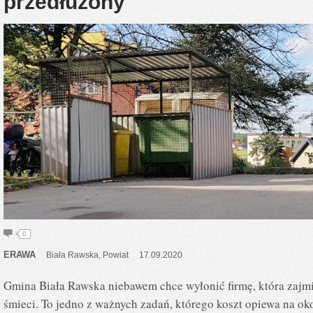
przedłużony
0
ERAWA
Biała Rawska
,
Powiat
17.09.2020
Gmina Biała Rawska niebawem chce wyłonić firmę, która zajm
śmieci. To jedno z ważnych zadań, którego koszt opiewa na oko