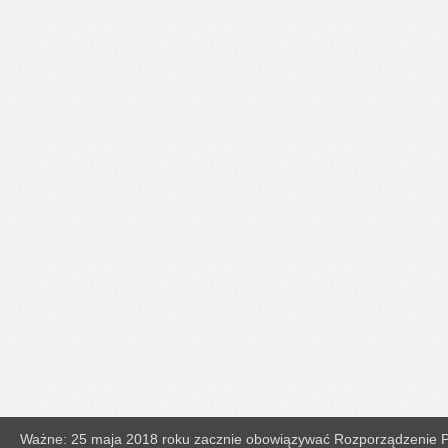
Ważne: 25 maja 2018 roku zacznie obowiązywać Rozporządzenie Pa