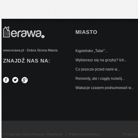
MIASTO
www.erawa.pl - Dobra Strona Miasta
Kąpielisko „Tatar”...
ZNAJDŹ NAS NA:
Wybierasz się na grzyby? Ich...
Co jeszcze przed nami w...
Remonty, ale i ciągły rozwój...
Wakacje czasem podsumowań w...
© Copyright 2026 eRawa.pl
Regulamin
|
Polityka prywatnosci
Projekt i 