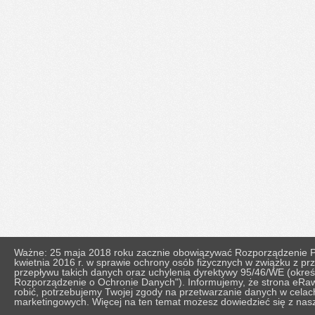
Ważne: 25 maja 2018 roku zacznie obowiązywać Rozporządzenie Pa
kwietnia 2016 r. w sprawie ochrony osób fizycznych w związku z 
przepływu takich danych oraz uchylenia dyrektywy 95/46/WE (okr
Rozporządzenie o Ochronie Danych"). Informujemy, że strona eRaw
robić, potrzebujemy Twojej zgody na przetwarzanie danych w celach 
marketingowych. Więcej na ten temat możesz dowiedzieć się z nasze