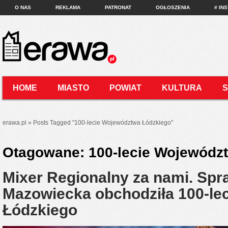
O NAS
REKLAMA
PATRONAT
OGŁOSZENIA
# IN
HOME
MIASTO
POWIAT
KULTURA
KONTAKT
erawa.pl
»
Posts Tagged
"
100-lecie Województwa Łódzkiego"
Otagowane:
100-lecie Wojewódz
Mixer Regionalny za nami. Spr
Mazowiecka obchodziła 100-le
Łódzkiego