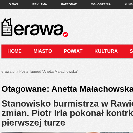
O NAS
REKLAMA
PATRONAT
OGŁOSZENIA
# IN
HOME
MIASTO
POWIAT
KULTURA
KONTAKT
erawa.pl
»
Posts Tagged
"
Anetta Małachowska"
Otagowane:
Anetta Małachowsk
Stanowisko burmistrza w Rawi
zmian. Piotr Irla pokonał kont
pierwszej turze