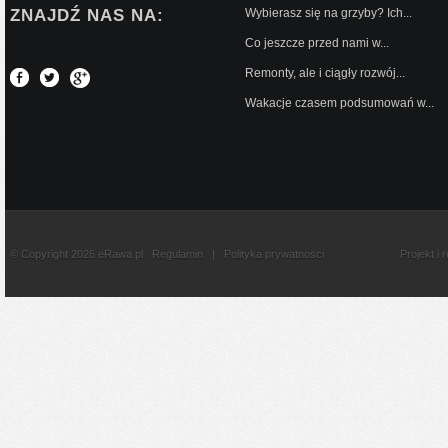
ZNAJDŹ NAS NA:
Wybierasz się na grzyby? Ich...
Co jeszcze przed nami w...
Remonty, ale i ciągły rozwój...
Wakacje czasem podsumowań w...
© Copyright 2026 eRawa.pl
Regulamin
|
Polityka prywatnosci
Projekt i 