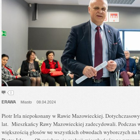
0
ERAWA
Miasto
08.04.2024
Piotr Irla niepokonany w Rawie Mazowieckiej. Dotychczasowy b
lat. Mieszkańcy Rawy Mazowieckiej zadecydowali. Podczas 
większością głosów we wszystkich obwodach wyborczych na b