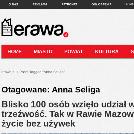
O NAS
REKLAMA
PATRONAT
OGŁOSZENIA
# IN
HOME
MIASTO
POWIAT
KULTURA
KONTAKT
erawa.pl
»
Posts Tagged
"
Anna Seliga"
Otagowane:
Anna Seliga
Blisko 100 osób wzięło udział 
trzeźwość. Tak w Rawie Mazowi
życie bez używek