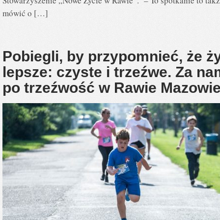
Stowarzyszenie „Nowe Życie w Rawie”. – To spotkanie to takż
mówić o […]
Pobiegli, by przypomnieć, że ż
lepsze: czyste i trzeźwe. Za n
po trzeźwość w Rawie Mazowie