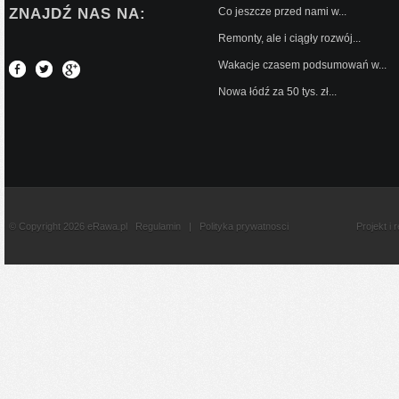
ZNAJDŹ NAS NA:
Co jeszcze przed nami w...
Remonty, ale i ciągły rozwój...
Wakacje czasem podsumowań w...
Nowa łódź za 50 tys. zł...
© Copyright 2026 eRawa.pl
Regulamin
|
Polityka prywatnosci
Projekt i 