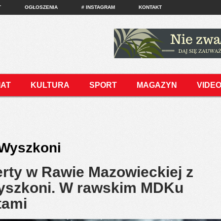
T
OGŁOSZENIA
# INSTAGRAM
KONTAKT
IAT
KULTURA
SPORT
MAGAZYN
VIDE
Wyszkoni
rty w Rawie Mazowieckiej z
yszkoni. W rawskim MDKu
tami