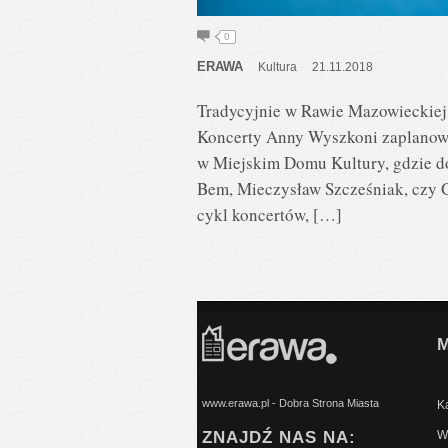
0
ERAWA
Kultura
21.11.2018
Tradycyjnie w Rawie Mazowieckiej
Koncerty Anny Wyszkoni zaplanowa
w Miejskim Domu Kultury, gdzie do
Bem, Mieczysław Szcześniak, czy Gr
cykl koncertów, […]
www.erawa.pl - Dobra Strona Miasta
Ką
ZNAJDŹ NAS NA:
Wy