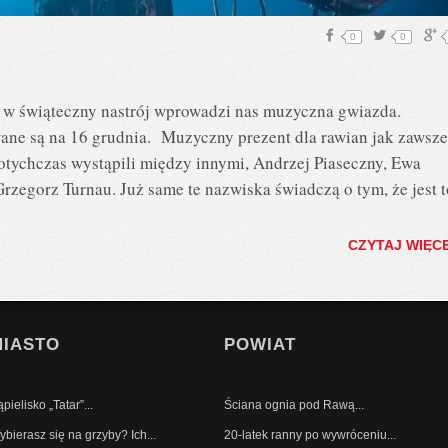
0
0
 w świąteczny nastrój wprowadzi nas muzyczna gwiazda.
ne są na 16 grudnia. Muzyczny prezent dla rawian jak zawsze
tychczas wystąpili między innymi, Andrzej Piaseczny, Ewa
zegorz Turnau. Już same te nazwiska świadczą o tym, że jest t
CZYTAJ WIĘC
MIASTO
POWIAT
pielisko „Tatar”...
Ściana ognia pod Rawą...
bierasz się na grzyby? Ich...
20-latek ranny po wywróceniu...