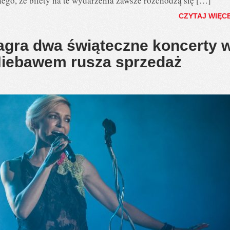
ego, że bilety na te wydarzenia zawsze rozchodzą się […]
CZYTAJ WIĘC
gra dwa świąteczne koncerty 
iebawem rusza sprzedaż