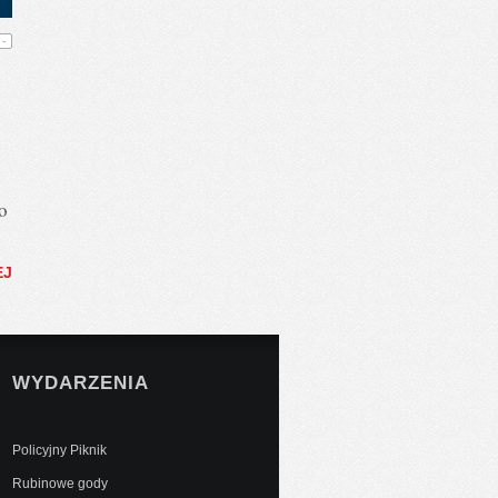
-
o
EJ
WYDARZENIA
Policyjny Piknik
Rubinowe gody