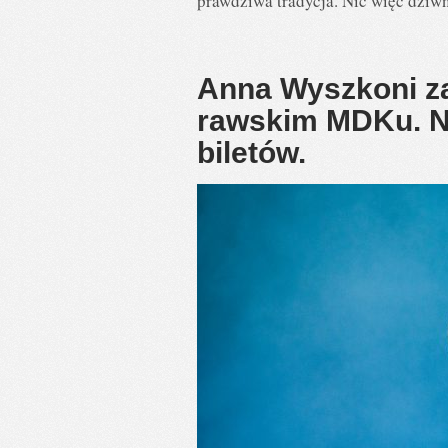
prawdziwa tradycja. Nic więc dziwn
Anna Wyszkoni za
rawskim MDKu. N
biletów.