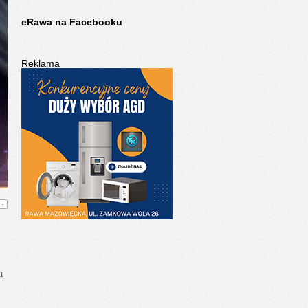
eRawa na Facebooku
Reklama
-
a