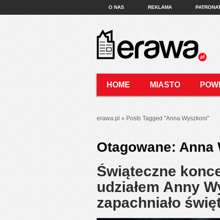
O NAS
REKLAMA
PATRONA
HOME
MIASTO
POW
KONTAKT
erawa.pl
»
Posts Tagged
"
Anna Wyszkoni"
Otagowane:
Anna 
Świąteczne konce
udziałem Anny W
zapachniało świę