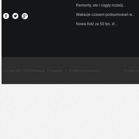
Remonty, ale i ciągły rozwój...
Wakacje czasem podsumowań w...
Nowa łódź za 50 tys. zł...
© Copyright 2026 eRawa.pl
Regulamin
|
Polityka prywatnosci
Projekt i 