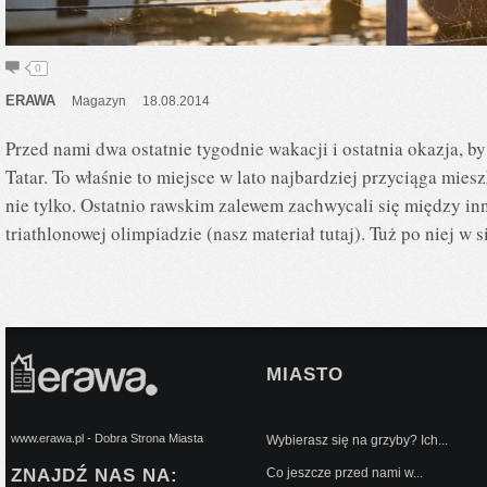
0
ERAWA
Magazyn
18.08.2014
Przed nami dwa ostatnie tygodnie wakacji i ostatnia okazja, b
Tatar. To właśnie to miejsce w lato najbardziej przyciąga mi
nie tylko. Ostatnio rawskim zalewem zachwycali się między in
triathlonowej olimpiadzie (nasz materiał tutaj). Tuż po niej w 
MIASTO
www.erawa.pl - Dobra Strona Miasta
Wybierasz się na grzyby? Ich...
ZNAJDŹ NAS NA:
Co jeszcze przed nami w...