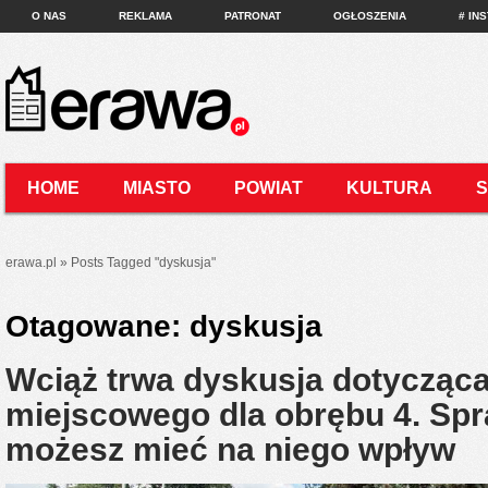
O NAS
REKLAMA
PATRONAT
OGŁOSZENIA
# IN
HOME
MIASTO
POWIAT
KULTURA
KONTAKT
erawa.pl
»
Posts Tagged
"
dyskusja"
Otagowane:
dyskusja
Wciąż trwa dyskusja dotycząca
miejscowego dla obrębu 4. Spr
możesz mieć na niego wpływ