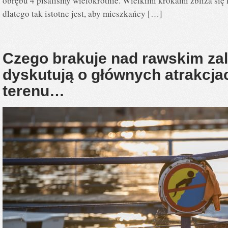
obrębu 4 pisaliśmy wielokrotnie. Wielkimi krokami zbliża się 
dlatego tak istotne jest, aby mieszkańcy […]
Czego brakuje nad rawskim za
dyskutują o głównych atrakcja
terenu…