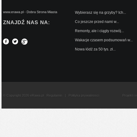
www.erawa.pl - Dobra Strona Miasta
Wybierasz się na grzyby? Ich...
ZNAJDŹ NAS NA:
Co jeszcze przed nami w...
Remonty, ale i ciągły rozwój...
Wakacje czasem podsumowań w...
Nowa łódź za 50 tys. zł...
© Copyright 2026 eRawa.pl
Regulamin
|
Polityka prywatnosci
Projekt i 