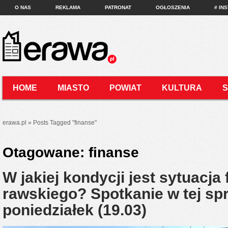
O NAS
REKLAMA
PATRONAT
OGŁOSZENIA
# IN
HOME
MIASTO
POWIAT
KULTURA
KONTAKT
erawa.pl
»
Posts Tagged
"
finanse"
Otagowane:
finanse
W jakiej kondycji jest sytuacj
rawskiego? Spotkanie w tej sp
poniedziałek (19.03)