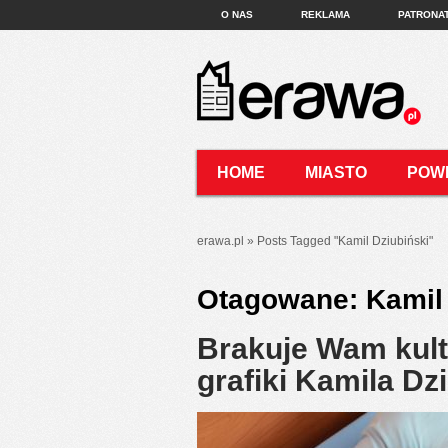
O NAS
REKLAMA
PATRONA
HOME
MIASTO
POW
KONTAKT
erawa.pl
»
Posts Tagged
"
Kamil Dziubiński"
Otagowane:
Kamil 
Brakuje Wam kult
grafiki Kamila Dz