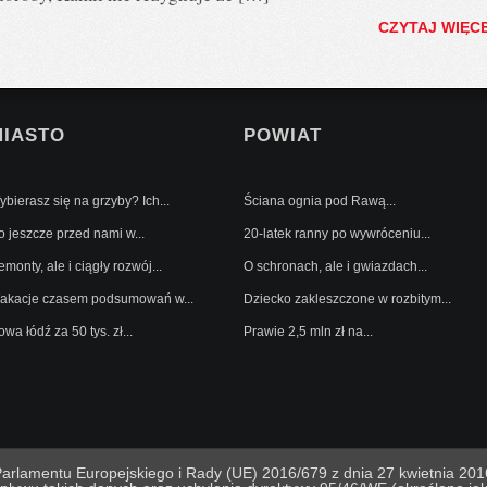
CZYTAJ WIĘC
MIASTO
POWIAT
bierasz się na grzyby? Ich...
Ściana ognia pod Rawą...
o jeszcze przed nami w...
20-latek ranny po wywróceniu...
monty, ale i ciągły rozwój...
O schronach, ale i gwiazdach...
akacje czasem podsumowań w...
Dziecko zakleszczone w rozbitym...
wa łódź za 50 tys. zł...
Prawie 2,5 mln zł na...
lamentu Europejskiego i Rady (UE) 2016/679 z dnia 27 kwietnia 2016