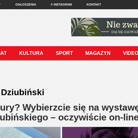
T
OGŁOSZENIA
# INSTAGRAM
KONTAKT
IAT
KULTURA
SPORT
MAGAZYN
VIDE
Dziubiński
ury? Wybierzcie się na wystaw
iubińskiego – oczywiście on-lin