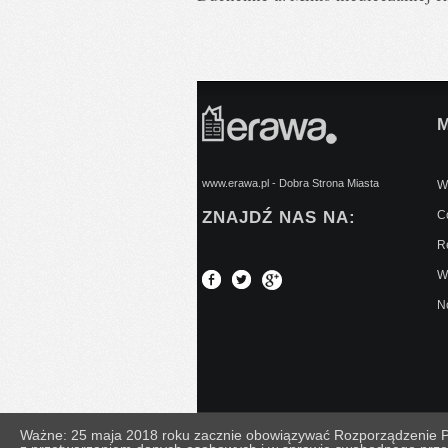
www.erawa.pl - Dobra Strona Miasta
Wy
ZNAJDŹ NAS NA:
C
Re
W
No
Ważne: 25 maja 2018 roku zacznie obowiązywać Rozporządzenie Par