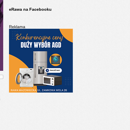
eRawa na Facebooku
Reklama
-
u