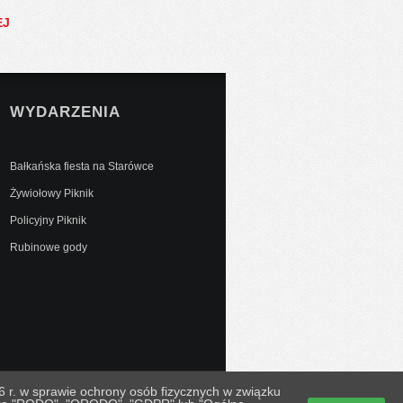
EJ
WYDARZENIA
Bałkańska fiesta na Starówce
Żywiołowy Piknik
Policyjny Piknik
Rubinowe gody
 r. w sprawie ochrony osób fizycznych w związku