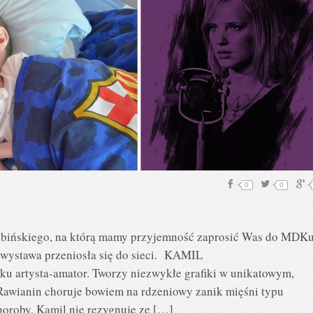
0
0
iubińskiego, na którą mamy przyjemność zaprosić Was do MDK
wystawa przeniosła się do sieci. KAMIL
 artysta-amator. Tworzy niezwykłe grafiki w unikatowym,
Rawianin choruje bowiem na rdzeniowy zanik mięśni typu
oroby, Kamil nie rezygnuje ze […]