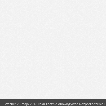
Ważne: 25 maja 2018 roku zacznie obowiązywać Rozporządzenie Pa