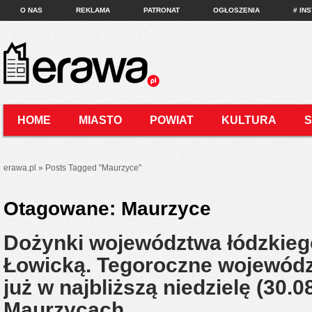
O NAS
REKLAMA
PATRONAT
OGŁOSZENIA
# IN
HOME
MIASTO
POWIAT
KULTURA
KONTAKT
erawa.pl
»
Posts Tagged
"
Maurzyce"
Otagowane:
Maurzyce
Dożynki województwa łódzkieg
Łowicką. Tegoroczne wojewódz
już w najbliższą niedzielę (30.0
Maurzycach…