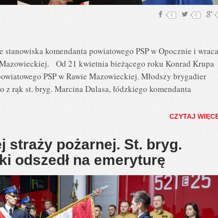
0
0
ze stanowiska komendanta powiatowego PSP w Opocznie i wrac
e Mazowieckiej. Od 21 kwietnia bieżącego roku Konrad Krupa
 powiatowego PSP w Rawie Mazowieckiej. Młodszy brygadier
o z rąk st. bryg. Marcina Dulasa, łódzkiego komendanta
CZYTAJ WIĘC
 straży pożarnej. St. bryg.
ki odszedł na emeryturę