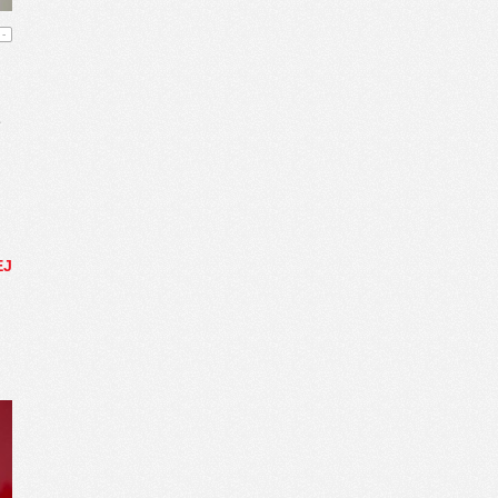
-
a
EJ