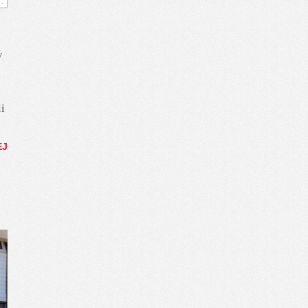
-
y
i
EJ