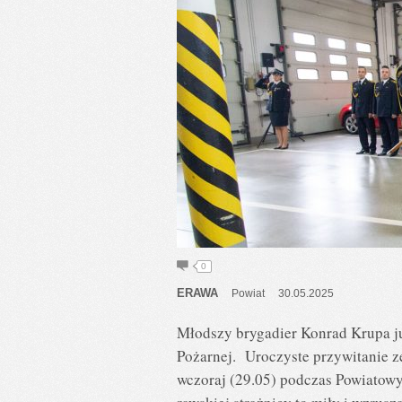
0
ERAWA
Powiat
30.05.2025
Młodszy brygadier Konrad Krupa ju
Pożarnej. Uroczyste przywitanie 
wczoraj (29.05) podczas Powiatowy