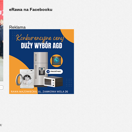
eRawa na Facebooku
Reklama
-
w