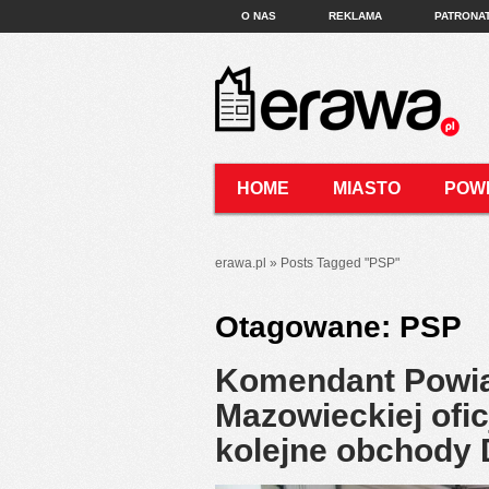
O NAS
REKLAMA
PATRONA
HOME
MIASTO
POW
KONTAKT
erawa.pl
»
Posts Tagged
"
PSP"
Otagowane:
PSP
Komendant Powi
Mazowieckiej ofic
kolejne obchody 