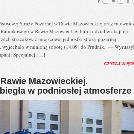
0
0
ństwowej Straży Pożarnej w Rawie Mazowieckiej oraz ratownic
atunkowego w Rawie Mazowieckiej biorą udział w akcji na
rzech strażaków z miejscowej jednostki straży pożarnej,
 wyjechało w minioną sobotę (14.09) do Prudnik. — Wyruszyl
panii Specjalnej […]
CZYTAJ WIĘC
 Rawie Mazowieckiej.
biegła w podniosłej atmosferze