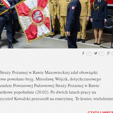
0
0
traży Pożarnej w Rawie Mazowieckiej zdał obowiązki
sowo powołano bryg. Mirosławę Wójcik, dotychczasowego
endzie Powiatowej Państwowej Straży Pożarnej w Rawie
rtkowe popołudnie (20.02). Po dwóch latach pracy na
zysztof Kowalski przeszedł na emeryturę. To koniec wieloletnie
CZYTAJ WIĘC