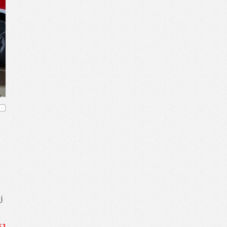
-
j
EJ