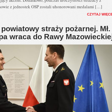
zający akcent. Dodatkowo, podczas uroczystości strażacy z
owie z jednostek OSP zostali uhonorowani medalami […]
CZYTAJ WIĘC
owiatowy straży pożarnej. Mł.
pa wraca do Rawy Mazowieckie