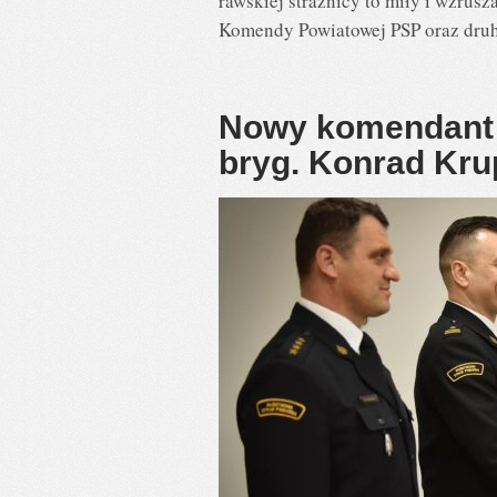
rawskiej strażnicy to miły i wzrus
Komendy Powiatowej PSP oraz druh
Nowy komendant p
bryg. Konrad Kru