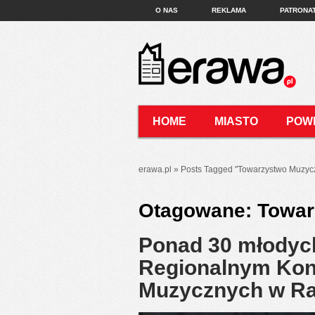
O NAS
REKLAMA
PATRONA
HOME
MIASTO
POW
KONTAKT
erawa.pl
»
Posts Tagged
"
Towarzystwo Muzyc
Otagowane:
Towar
Ponad 30 młodych
Regionalnym Kon
Muzycznych w Ra