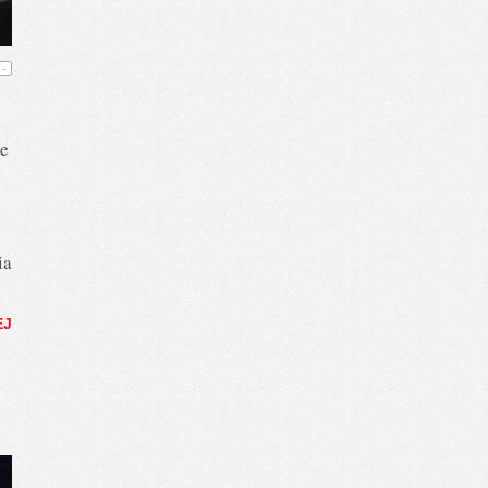
-
ie
ia
EJ