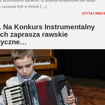
e uczestników sprawiło, że komisja konkursowa nie miała
y oceniani byli w dwóch […]
CZYTAJ WIĘC
 Na Konkurs Instrumentalny
ch zaprasza rawskie
zyczne…