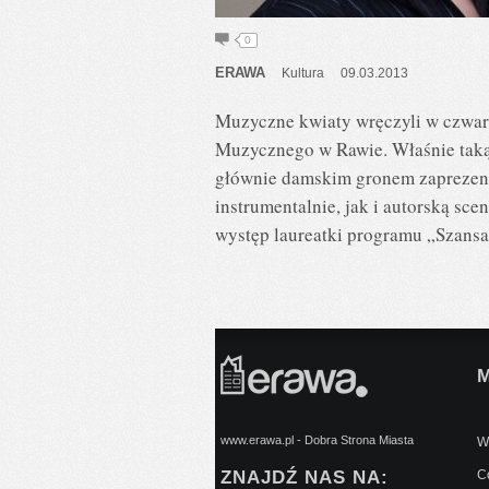
0
ERAWA
Kultura
09.03.2013
Muzyczne kwiaty wręczyli w czwar
Muzycznego w Rawie. Właśnie taką 
głównie damskim gronem zaprezen
instrumentalnie, jak i autorską sc
występ laureatki programu „Szansa
www.erawa.pl - Dobra Strona Miasta
Wy
ZNAJDŹ NAS NA:
C