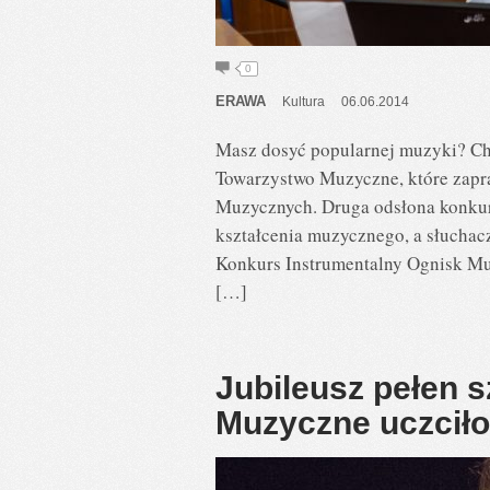
0
ERAWA
Kultura
06.06.2014
Masz dosyć popularnej muzyki? Chc
Towarzystwo Muzyczne, które zapra
Muzycznych. Druga odsłona konkur
kształcenia muzycznego, a słucha
Konkurs Instrumentalny Ognisk Mu
[…]
Jubileusz pełen 
Muzyczne uczciło