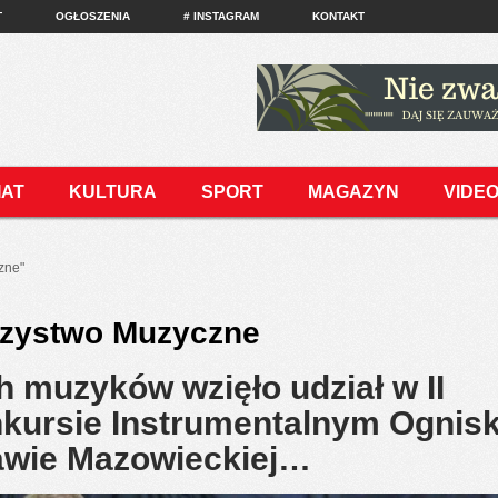
T
OGŁOSZENIA
# INSTAGRAM
KONTAKT
IAT
KULTURA
SPORT
MAGAZYN
VIDE
zne"
zystwo Muzyczne
 muzyków wzięło udział w II
kursie Instrumentalnym Ognis
wie Mazowieckiej…