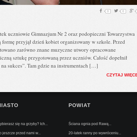
0
0
tek uczniowie Gimnazjum Nr 2 oraz podopieczni Towarzystwa
formę przyjął dzień kobiet organizowany w szkole. Przed
towano zarówno znane muzyczne utwory opracowane
eniczną sztukę przygotowaną przez uczniów. Całość dopełnił
 na sukces”. Tam gdzie na instrumentach […]
CZYTAJ WIĘC
MIASTO
POWIAT
bierasz się na grzyby? Ich...
Ściana ognia pod Rawą...
o jeszcze przed nami w...
20-latek ranny po wywróceniu...