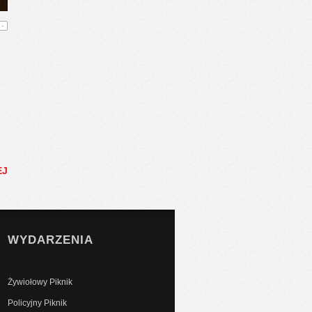
-
EJ
WYDARZENIA
Żywiołowy Piknik
Policyjny Piknik