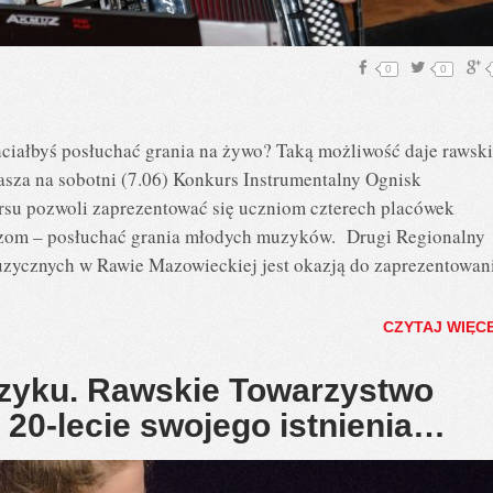
0
0
iałbyś posłuchać grania na żywo? Taką możliwość daje rawsk
sza na sobotni (7.06) Konkurs Instrumentalny Ognisk
su pozwoli zaprezentować się uczniom czterech placówek
czom – posłuchać grania młodych muzyków. Drugi Regionalny
zycznych w Rawie Mazowieckiej jest okazją do zaprezentowan
CZYTAJ WIĘC
szyku. Rawskie Towarzystwo
 20-lecie swojego istnienia…