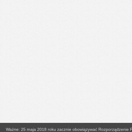
Ważne: 25 maja 2018 roku zacznie obowiązywać Rozporządzenie Pa