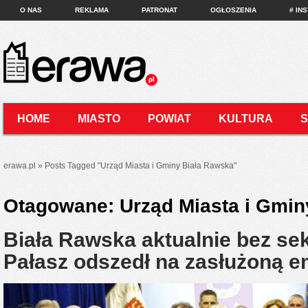
O NAS
REKLAMA
PATRONAT
OGŁOSZENIA
# IN
HOME
MIASTO
POWIAT
KULTURA
KONTAKT
erawa.pl
»
Posts Tagged
"
Urząd Miasta i Gminy Biała Rawska"
Otagowane:
Urząd Miasta i Gmin
Biała Rawska aktualnie bez se
Pałasz odszedł na zasłużoną e