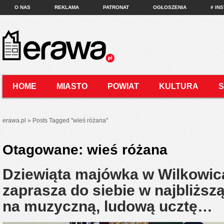
O NAS
REKLAMA
PATRONAT
OGŁOSZENIA
# IN
HOME
MIASTO
POWIAT
KULTURA
KONTAKT
erawa.pl
»
Posts Tagged
"
wieś różana"
Otagowane:
wieś różana
Dziewiąta majówka w Wilkowic
zaprasza do siebie w najbliższą
na muzyczną, ludową ucztę…