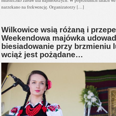
miasteczko zabaw dla najmłodszych. W poprzednich latach we
narzekano na frekwencję. Organizatorzy […]
Wilkowice wsią różaną i przepe
Weekendowa majówka udowadn
biesiadowanie przy brzmieniu 
wciąż jest pożądane…