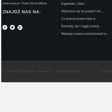
www.erawa.pl - Dobra Strona Miasta
Kąpielisko „Tatar”...
ZNAJDŹ NAS NA:
Wybierasz się na grzyby? Ich...
Co jeszcze przed nami w...
Remonty, ale i ciągły rozwój...
Wakacje czasem podsumowań w...
© Copyright 2026 eRawa.pl
Regulamin
|
Polityka prywatnosci
Projekt i 