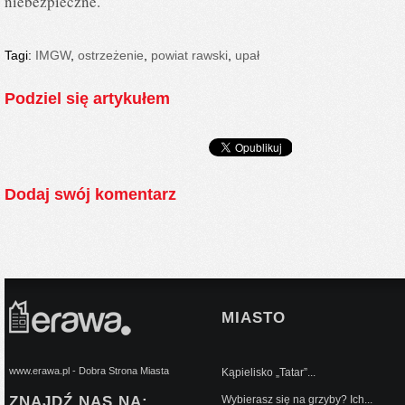
niebezpieczne.
Tagi:
IMGW
,
ostrzeżenie
,
powiat rawski
,
upał
Podziel się artykułem
Dodaj swój komentarz
MIASTO
www.erawa.pl - Dobra Strona Miasta
Kąpielisko „Tatar”...
ZNAJDŹ NAS NA:
Wybierasz się na grzyby? Ich...