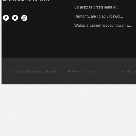
Co jeszcze przed nami w...
Remonty, ale i ciągły rozwój...
Wakacje czasem podsumowań w...
© Copyright 2026 eRawa.pl
Regulamin
|
Polityka prywatnosci
Projekt i 