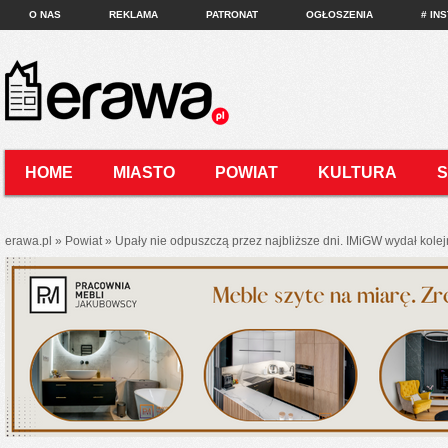
O NAS
REKLAMA
PATRONAT
OGŁOSZENIA
# IN
HOME
MIASTO
POWIAT
KULTURA
KONTAKT
erawa.pl
»
Powiat
»
Upały nie odpuszczą przez najbliższe dni. IMiGW wydał kolej