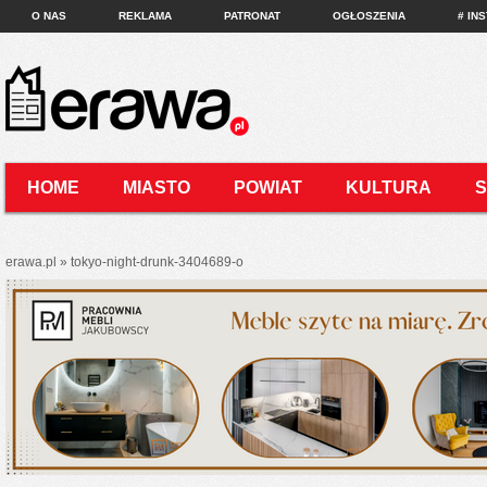
O NAS
REKLAMA
PATRONAT
OGŁOSZENIA
# IN
HOME
MIASTO
POWIAT
KULTURA
KONTAKT
erawa.pl
»
tokyo-night-drunk-3404689-o