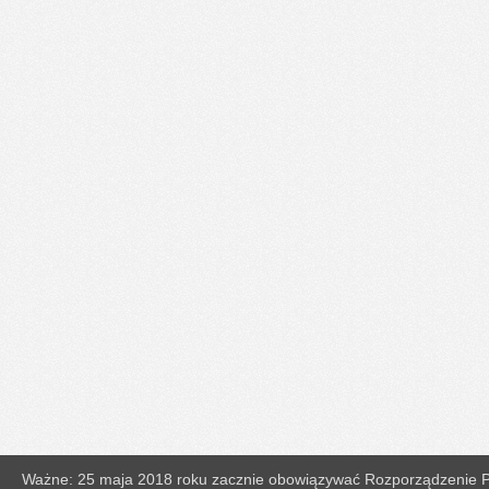
Ważne: 25 maja 2018 roku zacznie obowiązywać Rozporządzenie Pa