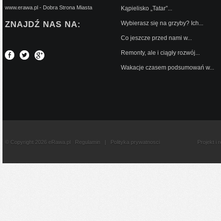
www.erawa.pl - Dobra Strona Miasta
Kąpielisko „Tatar”...
ZNAJDŹ NAS NA:
Wybierasz się na grzyby? Ich...
Co jeszcze przed nami w...
Remonty, ale i ciągły rozwój...
Wakacje czasem podsumowań w...
© Copyright 2026 eRawa.pl
Regulamin
|
Polityka prywatnosci
Projekt i 