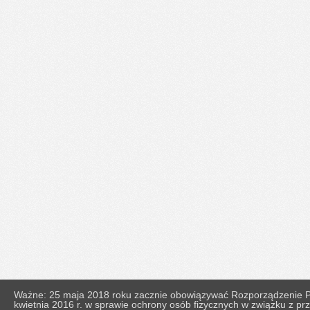
Ważne: 25 maja 2018 roku zacznie obowiązywać Rozporządzenie Pa
kwietnia 2016 r. w sprawie ochrony osób fizycznych w związku z 