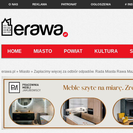
O NAS
REKLAMA
PATRONAT
OGŁOSZENIA
# IN
HOME
MIASTO
POWIAT
KULTURA
KONTAKT
erawa.pl
»
Miasto
»
Zapłacimy więcej za odbiór odpadów. Rada Miasta Rawa Ma