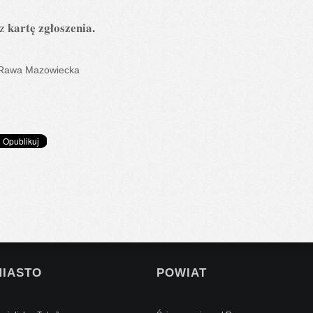
kartę zgłoszenia
.
az
Rawa Mazowiecka
MIASTO
POWIAT