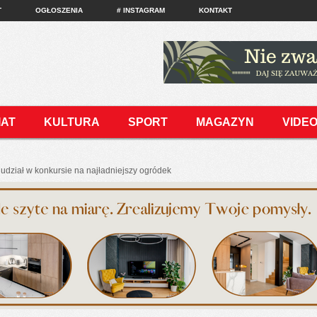
T
OGŁOSZENIA
# INSTAGRAM
KONTAKT
IAT
KULTURA
SPORT
MAGAZYN
VIDE
udział w konkursie na najładniejszy ogródek