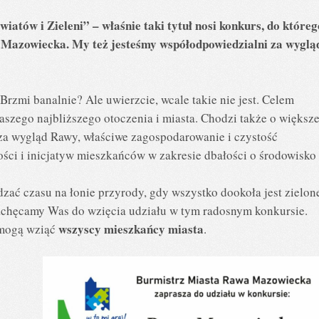
ów i Zieleni” – właśnie taki tytuł nosi konkurs, do któreg
Mazowiecka. My też jesteśmy współodpowiedzialni za wyglą
Brzmi banalnie? Ale uwierzcie, wcale takie nie jest. Celem
naszego najbliższego otoczenia i miasta. Chodzi także o większ
za wygląd Rawy, właściwe zagospodarowanie i czystość
ści i inicjatyw mieszkańców w zakresie dbałości o środowisko
ędzać czasu na łonie przyrody, gdy wszystko dookoła jest zielon
achęcamy Was do wzięcia udziału w tym radosnym konkursie.
wszyscy mieszkańcy miasta
 mogą wziąć
.