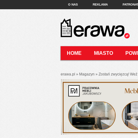
O NAS
REKLAMA
PATRONA
HOME
MIASTO
POW
KONTAKT
erawa.pl
»
Magazyn
»
Zostań zwycięzcą! Weź 