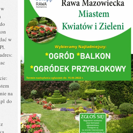
 w
a
 do
kon
adać w
Pl.
adres:
lac
cie:
stem
nie na
pl
do
ez
ka