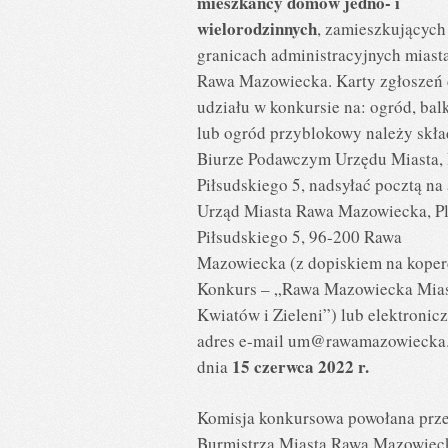
mieszkańcy domów jedno- i
wielorodzinnych
, zamieszkujących
granicach administracyjnych miast
Rawa Mazowiecka. Karty zgłoszeń
udziału w konkursie na: ogród, bal
lub ogród przyblokowy należy skł
Biurze Podawczym Urzędu Miasta, 
Piłsudskiego 5, nadsyłać pocztą na 
Urząd Miasta Rawa Mazowiecka, P
Piłsudskiego 5, 96-200 Rawa
Mazowiecka (z dopiskiem na koper
Konkurs – „Rawa Mazowiecka Mia
Kwiatów i Zieleni”) lub elektronicz
adres e-mail
um@rawamazowiecka.
15 czerwca 2022 r.
dnia
Komisja konkursowa powołana prz
Burmistrza Miasta Rawa Mazowiec