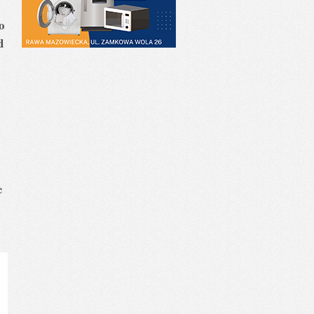
o
d
e
e