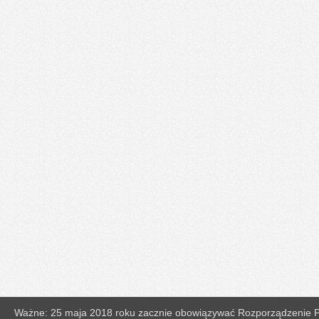
Ważne: 25 maja 2018 roku zacznie obowiązywać Rozporządzenie Pa